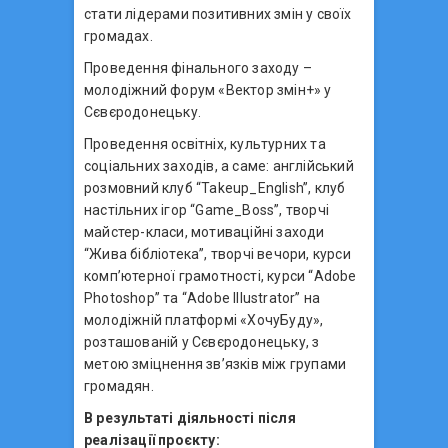
стати лідерами позитивних змін у своїх
громадах.
Проведення фінального заходу –
молодіжний форум «Вектор змін+» у
Сєвєродонецьку.
Проведення освітніх, культурних та
соціальних заходів, а саме: англійський
розмовний клуб “Takeup_English”, клуб
настільних ігор “Game_Boss”, творчі
майстер-класи, мотиваційні заходи
“Жива бібліотека”, творчі вечори, курси
комп’ютерної грамотності, курси “Adobe
Photoshop” та “Adobe Illustrator” на
молодіжній платформі «ХочуБуду»,
розташованій у Сєвєродонецьку, з
метою зміцнення зв’язків між групами
громадян.
В результаті діяльності після
реалізації проєкту: