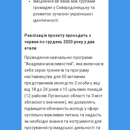
зміцнення зв’язків між групами
громадян у Сєвєродонецьку та
розвиток сучасної української
ідентичності.
Реалізація проєкту проходить з
червня по грудень 2020 року у два
етапи:
Проведення навчальної програми
“Академія можливостей”, яка включає в
себе серію тренінгів та програму
наставництва для 30 активних
представників молоді по 2 особи у віці
від 18 до 24 років з 15 цільових локацій
(12 районів Луганської області та 3 міст
обласного значення), які дозволять
підвищити обізнаність молоді у сфері
суспільно важливих питань та надасть
їм необхідні знання та інструменти для
просування громадської діяльності та