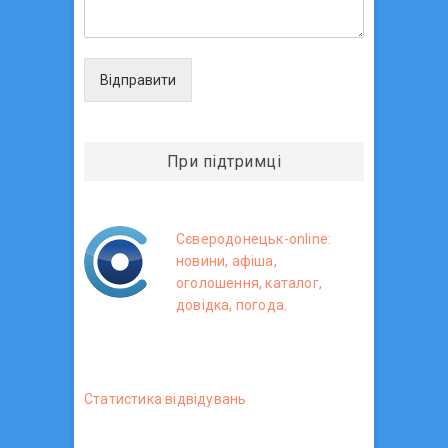
Відправити
При підтримці
Сєверодонецьк-online:
новини, афіша,
оголошення, каталог,
довідка, погода.
Статистика вiдвiдувань