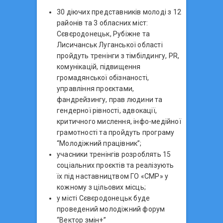
30 діючих представників молоді з 12
районів та 3 обласних міст:
Сєвєродонецьк, Рубіжне та
Лисичанськ Луганської області
пройдуть тренінги з тімбілдингу, PR,
комунікацій, підвищення
громадянської обізнаності,
управління проєктами,
фандрейзингу, прав людини та
гендерної рівності, адвокації,
критичного мислення, інфо-медійної
грамотності та пройдуть програму
“Молодіжний працівник”;
учасники тренінгів розроблять 15
соціальних проєктів та реалізують
їх під наставництвом ГО «СМР» у
кожному з цільових місць;
у місті Сєвєродонецьк буде
проведений молодіжний форум
“Вектор змін+”