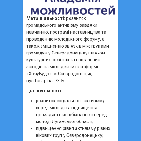
Мета діяльності:
розвиток
громадського активізму завдяки
навчанню, програмі наставництва та
проведенню молодіжного форуму, а
також зміцненню зв’язків між групами
громадян у Сєвєродонецьку шляхом
культурних, освітніх та соціальних
заходів на молодіжній платформі
«ХочуБуду», м.Сєвєродонецьк,
вул.Гагаріна, 78-Б
Цілі діяльності:
розвиток соціального активізму
серед молоді та підвищення
громадянської обізнаності серед
молоді Луганської області;
підвищення рівня активізму різних
вікових груп у Сєвєродонецьку;