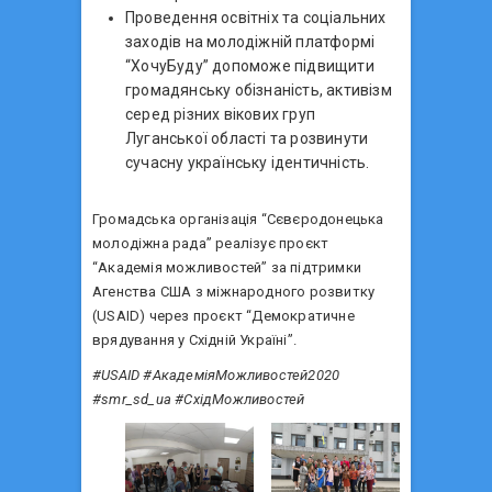
Проведення освітніх та соціальних
заходів на молодіжній платформі
“ХочуБуду” допоможе підвищити
громадянську обізнаність, активізм
серед різних вікових груп
Луганської області та розвинути
сучасну українську ідентичність.
Громадська організація “Сєвєродонецька
молодіжна рада” реалізує проєкт
“Академія можливостей” за підтримки
Агенства США з міжнародного розвитку
(USAID) через проєкт “Демократичне
врядування у Східній Україні”.
#USAID #АкадеміяМожливостей2020
#smr_sd_ua #СхідМожливостей