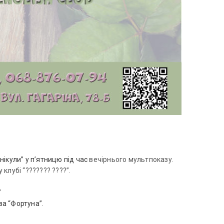
ікули” у п’ятницю під час
вечірнього мультпоказу.
клубі “??????? ????”.
”
а “Фортуна”.