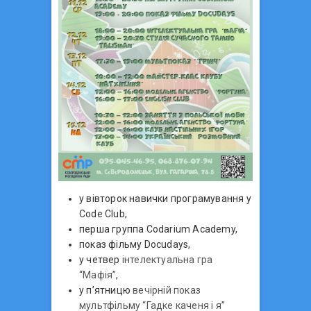
у вівторок навички програмування у
Code Club,
перша группа Codarium Academy,
показ фільму Docudays,
у четвер
інтелектуальна гра
“Мафія”
,
у п’ятницю
вечірній показ
мультфільму “Гадке каченя і я”