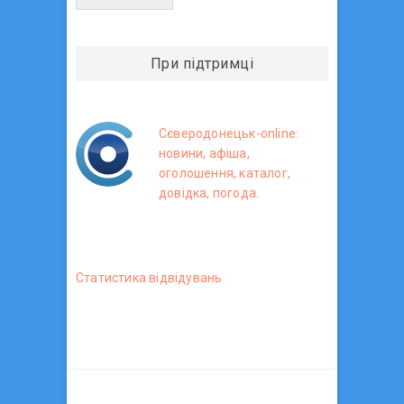
При підтримці
Сєверодонецьк-online:
новини, афіша,
оголошення, каталог,
довідка, погода.
Статистика вiдвiдувань