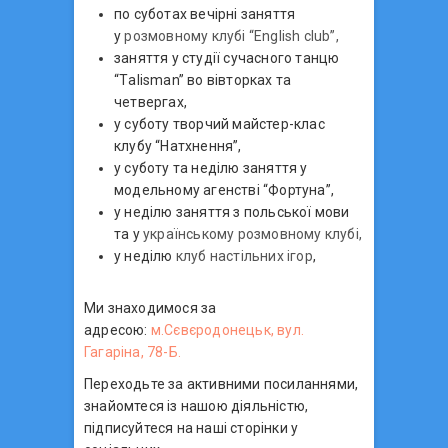
по суботах вечірні заняття
у
розмовному клубі “English club”,
заняття у студії сучасного танцю
“Тalisman” во вівторках та
четвергах,
у суботу творчий майстер-клас
клубу “Натхнення”,
у суботу та неділю заняття у
модельному агенстві “Фортуна”,
у неділю заняття з польської мови
та у
українському розмовному клубі,
у неділю
клуб настільних ігор
,
Ми знаходимося за
адресою:
м.Сєвєродонецьк, вул.
Гагаріна, 78-Б.
Переходьте за активними посиланнями,
знайомтеся із нашою діяльністю,
підписуйтеся на наші сторінки у