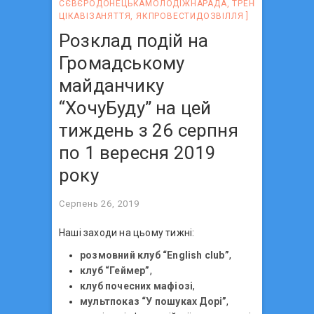
СЄВЄРОДОНЕЦЬКАМОЛОДІЖНАРАДА
,
ТРЕНІНГ
,
ЦІКАВІЗАНЯТТЯ
,
ЯКПРОВЕСТИДОЗВІЛЛЯ
Розклад подій на
Громадському
майданчику
“ХочуБуду” на цей
тиждень з 26 серпня
по 1 вересня 2019
року
Серпень 26, 2019
Наші заходи на цьому тижні:
розмовний клуб “English club”
,
клуб “Геймер”
,
клуб почесних мафіозі
,
мультпоказ “У пошуках Дорі”
,