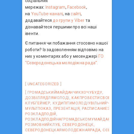
соціальних
мережах:
Instagram
,
Facebook
,
на
YouTube-каналі
, на
сайті
,
додавайтеся
до групи у Viber
та
дізнавайтеся першими про всі наші
івенти.
Є питання чи побажання стосовно нашої
роботи? Із задоволенням відповімо на
них у коментарях або у месенджері
ГО
“Сєвєродонецька молодіжна рада”.
UNCATEGORIZED
ГРОМАДСЬКИЙМАЙДАНЧИКХОЧУБУДУ
,
ДОЗВІЛЛЯДЛЯМОЛОДІ
,
КАКПРОВЕСТИСВОБОДНОЕВРЕ
КЛУБГЕЙМЕР
,
КУДИПІТИМОЛОДІУВІЛЬНИЙЧАС
,
МУЛЬТПОКАЗ
,
ПРЕЗЕНТАЦІЯ
,
РАСПИСАНИЕЗАНЯТИЙ
,
РОЗКЛАДПОДІЙ
,
РОЗКЛАДПОДІЙНАГРОМАДСЬКОМУМАЙДАНЧИКУХОЧУ
РОЗМОВНИЙКЛУБ
,
СЕВЕРОДОНЕЦК
,
СЕВЕРОДОНЕЦКАЯМОЛОДЕЖНАЯРАДА
,
СЄВЄРОДОНЕЦ