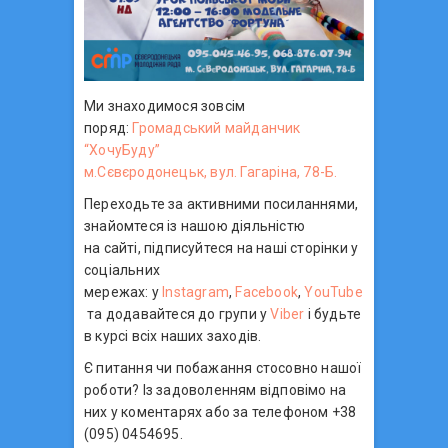
Ми знаходимося зовсім
поряд:
Громадський майданчик
“ХочуБуду”
м.Сєвєродонецьк, вул. Гагаріна, 78-Б.
Переходьте за активними посиланнями,
знайомтеся із нашою діяльністю
на сайті, підписуйтеся на наші сторінки у
соціальних
мережах: у
Instagram
,
Facebook
,
YouTube
та додавайтеся до групи у
Viber
і будьте
в курсі всіх наших заходів.
Є питання чи побажання стосовно нашої
роботи? Із задоволенням відповімо на
них у коментарях або за телефоном +38
(095) 0454695.