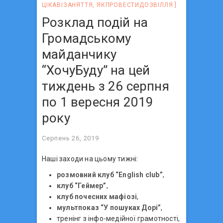
ЦІКАВІЗАНЯТТЯ
,
ЯКПРОВЕСТИДОЗВІЛЛЯ
Розклад подій на
Громадському
майданчику
“ХочуБуду” на цей
тиждень з 26 серпня
по 1 вересня 2019
року
Серпень 26, 2019
Наші заходи на цьому тижні:
розмовний клуб “English club”
,
клуб “Геймер”
,
клуб почесних мафіозі
,
мультпоказ “У пошуках Дорі”
,
тренінг з інфо-медійної грамотності,