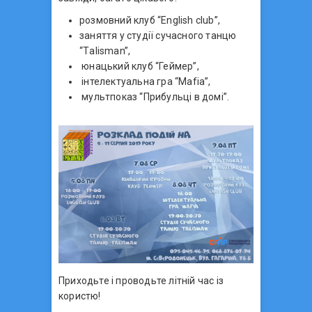
розмовний клуб “English club”,
заняття у студії сучасного танцю
“Тalisman”,
юнацький клуб “Геймер”,
інтелектуальна гра “Mafia”,
мультпоказ “Прибульці в домі”.
Приходьте і проводьте літній час із
користю!