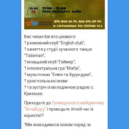
Вас чекає багато цікавого:
? розмовний клуб “English club”,
? заняття у студії сучасного танцю
“Тalisman”,
? юнацький клуб “Геймер”,
? інтелектуальна гра “Mafia”,
? мультпоказ “Елвін та бурундуки”,
? урок польської мови
? та зустріч із молодіжною радою с.
Кризське.
Приходьте до
Громадського майданчику
“ХочуБуду”
і проводьте літній час із
користю!?
?Ми знаходимося зовсім поряд: м.