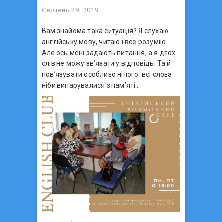
Серпень 29, 2019
Вам знайома така ситуація? Я слухаю
англійську мову, читаю і все розумію.
Але ось мені задають питання, а я двох
слів не можу зв’язати у відповідь. Та й
пов’язувати особливо нічого: всі слова
ніби випарувалися з пам’яті…