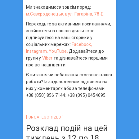
Ми знаходимося зовсім поряд:
м.Сєвєродонецьк, вул. Гагаріна, 78-Б.
Переходьте за активними посиланнями,
знайомтеся із нашою діяльністю
підписуйтеся на наші сторінки у
соціальних мережах:
Facebook,
Instagram,
YouTube.
Додавайтеся до
групи у
Viber
та дізнавайтеся першими
про всі наші івенти.
Є питання чи побажання стосовно нашої
роботи? Із задоволенням відповімо на
них у коментарях або за телефонами:
+38 (050) 856 7144; +38 (095) 0454695.
UNCATEGORIZED
Розклад подій на цей
тиждень з 12 по 18