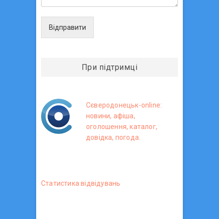
Відправити
При підтримці
Сєверодонецьк-online:
новини, афіша,
оголошення, каталог,
довідка, погода.
Статистика вiдвiдувань