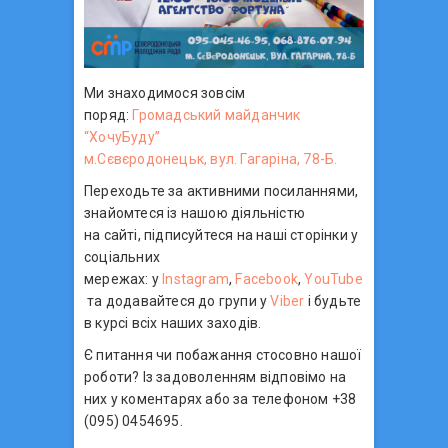
Ми знаходимося зовсім
поряд:
Громадський майданчик
“ХочуБуду”
м.Сєвєродонецьк, вул. Гагаріна, 78-Б.
Переходьте за активними посиланнями,
знайомтеся із нашою діяльністю
на сайті, підписуйтеся на наші сторінки у
соціальних
мережах: у
Instagram
,
Facebook
,
YouTube
та додавайтеся до групи у
Viber
і будьте
в курсі всіх наших заходів.
Є питання чи побажання стосовно нашої
роботи? Із задоволенням відповімо на
них у коментарях або за телефоном +38
(095) 0454695.