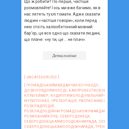
Що ж робити? По-перше, частіше
розмовляйте! І ось ми вже бачимо, як в
нас летять тухлі томати. Адже сказати
людині «частіше говори», коли перед
нею стоїть залізобетонний мовний
бар’єр, це все одно що сказати людині,
що плаче: «ну ти, це … не плач».
Детальніше
UNCATEGORIZED
ГРОМАДСЬКИЙМАЙДАНЧИКХОЧУБУДУ
,
ДОЗВІЛЛЯДЛЯМОЛОДІ
,
КАКПРОВЕСТИСВОБОДНОЕВРЕ
КЛУБГЕЙМЕР
,
КУДИПІТИМОЛОДІУВІЛЬНИЙЧАС
,
МУЛЬТПОКАЗ
,
ПРЕЗЕНТАЦІЯ
,
РАСПИСАНИЕЗАНЯТИЙ
,
РОЗКЛАДПОДІЙ
,
РОЗКЛАДПОДІЙНАГРОМАДСЬКОМУМАЙДАНЧИКУХОЧУ
РОЗМОВНИЙКЛУБ
,
СЕВЕРОДОНЕЦК
,
СЕВЕРОДОНЕЦКАЯМОЛОДЕЖНАЯРАДА
,
СЄВЄРОДОНЕЦ
СЄВЄРОДОНЕЦЬКАМОЛОДІЖНАРАДА
,
ТРЕНІНГ
,