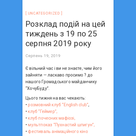
UNCATEGORIZED
Розклад подій на цей
тиждень з 19 по 25
серпня 2019 року
Серпень 19, 2019
Є вільний час і ви не знаєте, чим його
зайняти — ласкаво просимо ?‍ до
нашого Громадського майданчику
“ХочуБуду”.
Цього тижня на вас чекають:
•
розмовний клуб “English club”
,
•
клуб “Геймер”,
•
клуб почесних мафіозі,
•
мультпоказ “Пухнастий шпигун”,
•
фестиваль анімаційного кіно