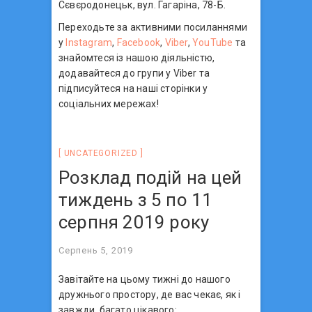
Сєвєродонецьк, вул. Гагаріна, 78-Б.
Переходьте за активними посиланнями
у
Instagram
,
Facebook
,
Viber
,
YouTube
та
знайомтеся із нашою діяльністю,
додавайтеся до групи у Viber та
підписуйтеся на наші сторінки у
соціальних мережах!
UNCATEGORIZED
Розклад подій на цей
тиждень з 5 по 11
серпня 2019 року
Серпень 5, 2019
Завітайте на цьому тижні до нашого
дружнього простору, де вас чекає, як і
завжди, багато цікавого: