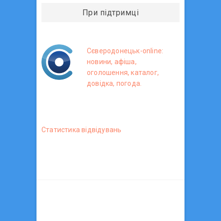
При підтримці
Сєверодонецьк-online:
новини, афіша,
оголошення, каталог,
довідка, погода.
Статистика вiдвiдувань