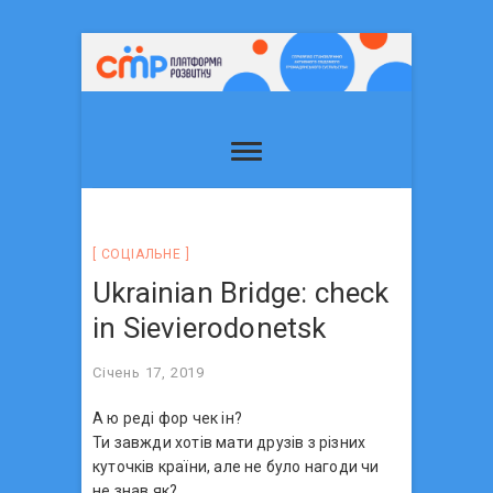
СОЦIАЛЬНЕ
Ukrainian Bridge: check
in Sievierodonetsk
Січень 17, 2019
А ю реді фор чек ін?
Ти завжди хотів мати друзів з різних
куточків країни, але не було нагоди чи
не знав як?