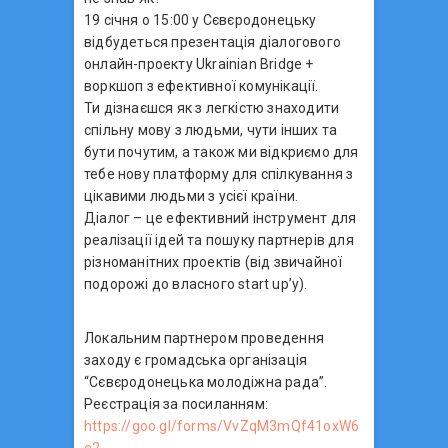
19 січня о 15:00 у Сєвєродонецьку
відбудеться презентація діалогового
онлайн-проекту Ukrainian Bridge +
воркшоп з ефективної комунікації.
Ти дізнаєшся як з легкістю знаходити
спільну мову з людьми, чути інших та
бути почутим, а також ми відкриємо для
тебе нову платформу для спілкування з
цікавими людьми з усієї країни.
Діалог – це ефективний інструмент для
реалізації ідей та пошуку партнерів для
різноманітних проектів (від звичайної
подорожі до власного start up’у).
Локальним партнером проведення
заходу є громадська організація
“Сєвєродонецька молодіжна рада”.
Реєстрація за посиланням:
https://goo.gl/forms/VvZqM3mQf41oxW6
e2