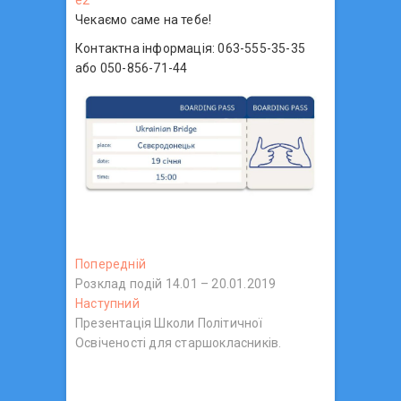
Чекаємо саме на тебе!
Контактна інформація: 063-555-35-35
або 050-856-71-44
Н
Попередній
П
Розклад подій 14.01 – 20.01.2019
о
а
Наступний
Н
п
в
Презентація Школи Політичної
а
е
Освіченості для старшокласників.
с
р
і
т
е
г
у
д