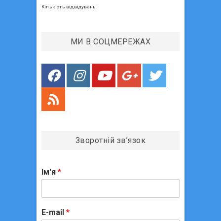
п
т
Кількість відвідувань
:
и
с
МИ В СОЦМЕРЕЖАХ
і
в
Зворотній зв’язок
Ім'я
*
E-mail
*