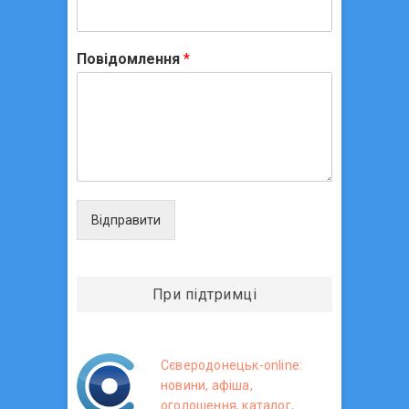
Повідомлення
*
Відправити
При підтримці
Сєверодонецьк-online:
новини, афіша,
оголошення, каталог,