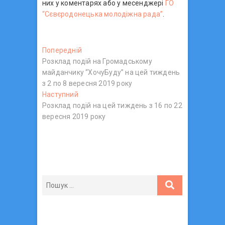
них у коментарях або у месенджері
ГО
“Сєвєродонецька молодіжна рада”
.
Н
Попередній
П
Розклад подій на Громадському
о
а
майданчику “ХочуБуду” на цей тиждень
п
в
з 2 по 8 вересня 2019 року
е
Наступний
Н
р
і
Розклад подій на цей тиждень з 16 по 22
а
е
г
вересня 2019 року
с
д
т
н
а
у
і
ц
п
й
н
п
і
и
о
я
й
с
з
п
т
о
:
а
с