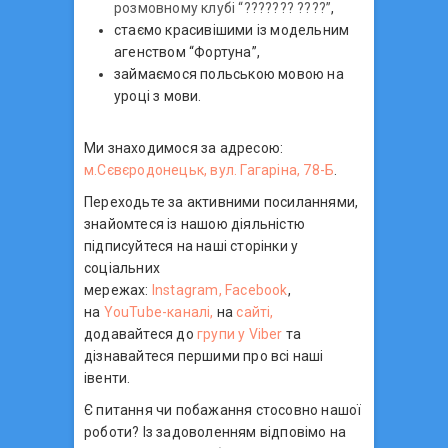
розмовному клубі “??????? ????”
,
стаємо красивішими із модельним
агенством “Фортуна”,
займаємося польською мовою на
уроці з мови.
Ми знаходимося за адресою:
м.Сєвєродонецьк, вул. Гагаріна, 78-Б
.
Переходьте за активними посиланнями,
знайомтеся із нашою діяльністю
підписуйтеся на наші сторінки у
соціальних
мережах:
Instagram,
Facebook
,
на
YouTube-каналі,
на
сайті,
додавайтеся до
групи у Viber
та
дізнавайтеся першими про всі наші
івенти.
Є питання чи побажання стосовно нашої
роботи? Із задоволенням відповімо на