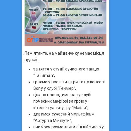
Пам’ятайте, на майданчику немає місця
нудьзі:
заняття у студії сучасного танцю
“TaliSman”,
граємо у настільні ігри та на консолі
Sony у
клубі “Геймер”
,
цікаво проводимо час у клубі
почесних мафіозі за грою у
інтелектуальну гру “Мафія”
,
дивимся сучасний
мультфільм
“Артур та Мініпути”,
вчимося розмовляти англійською у