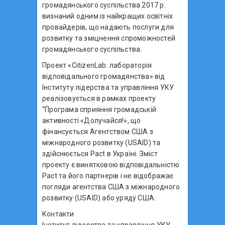
громадянського суспільства 2017 р.
визнаний одним із найкращих освітніх
провайдерів, що надають послуги для
розвитку та зміцнення спроможностей
громадянського суспільства.
Проект «СitizenLab: лабораторія
відповідального громадянства» від
Інституту лідерства та управління УКУ
реалізовується в рамках проекту
“Програма сприяння громадській
активності «Долучайся!», що
фінансується Агентством США з
міжнародного розвитку (USAID) та
здійснюється Pact в Україні. Зміст
проекту є винятковою відповідальністю
Pact та його партнерів і не відображає
погляди агентства США з міжнародного
розвитку (USAID) або уряду США.
Контакти
Інститут лідерства та управління УКУ