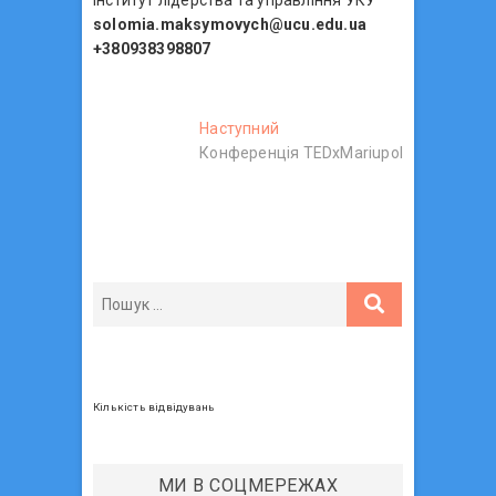
solomia.maksymovych@ucu.edu.ua
+380938398807
Н
Наступний
Н
Конференція TEDxMariupol
а
а
с
в
т
у
і
п
г
н
и
а
й
ц
п
о
і
с
я
Кількість відвідувань
т
з
:
а
МИ В СОЦМЕРЕЖАХ