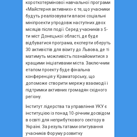
короткотермінової навчальної програми
«Майстерня активних» є те, що учасники
будуть реалізовувати власні соціальні
мініпроекти упродовж наступних двох
місяців після події. Серед учасників з 5-
ти міст Донецької області, де буде
відбуватися програма, експерти оберуть
30 активістів для візиту до Львова, де ті
матимуть можливість познайомитися з
кращими ініціативами міста. Заключним
етапом проекту буде фінальна
конференція у Краматорську, що
допоможе створити мережу взаємодії і
підтримки активних громадян східного
регіону.
Інститут лідерства та управління УКУ є
інституцією із понад 10-річним досвідом
в освіті для неприбуткового сектору в
Україні. За результатами опитування
учасників Форуму розвитку