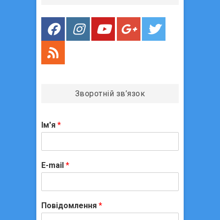
п
и
с
і
в
Зворотній зв’язок
Ім'я
*
E-mail
*
Повідомлення
*