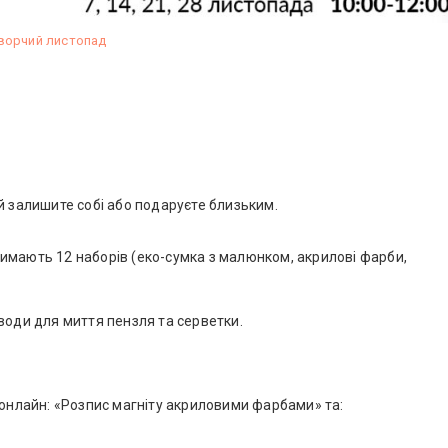
ворчий листопад
й залишите собі або подаруєте близьким.
имають 12 наборів (еко-сумка з малюнком, акрилові фарби,
води для миття пензля та серветки.
0
 онлайн: «Розпис магніту акриловими фарбами» та: