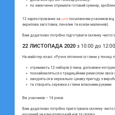
по закінченні отримати готовий сувенір, зробле
12 зареєстрованих за
цим
посиланням учасників від 
акрилова заготовка, пензлик та ескізи малюнків).
Вам додатково потрібно підготувати склянку чистої 
22 ЛИСТОПАДА 2020
з 10:00 до 12:0
На майстер-класі: «Ручне ліплення із глини у техніц
отримають 12 наборів (глина, допоміжні інструм
познайомляться з традиційним ремеслом своїх 
зануряться в нереально-цікаву пригоду з вироб
та створять сережки з глини власними руками.
Вік учасників – 14 років.
Вам додатково потрібно приготували склянку чистої 
кухонний чи канцелярський ніж та скалку.