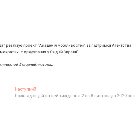
.
а” реалізує проєкт “Академія можливостей” за підтримки Агентства
ократичне врядування у Східній Україні”.
жливостей #творчийлистопад
Наступний
Н
Розклад подій на цей тиждень з 2 по 8 листопада 2020 ро
а
с
т
у
п
н