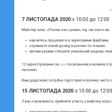
Т
7 ЛИСТОПАДА 2020
з 10:00 до 12:00
Майстер-клас: «Розпис еко-сумки», під час якого ви:
навчитесь працювати із акриловими фарбами;
отримаєте новий досвід в розписі по тканині;
своїми руками створите унікальний шедевр, яки
12 зареєстрованих за
цим
посиланням учасників отр
пензлик).
Вам додатково потрібно підготувати склянку чистої 
15 ЛИСТОПАДА 2020
з 10:00 до 12:0
У вас є можливість прийняти участь у майстер-класі
дізнатися про всі тонкощі розпису;