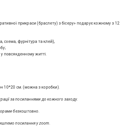
0
ативної прикраси (браслету) з бісеру» подарує кожному з 12
а, схема, фурнітура та клей),
бу;
 у повсякденному житті.
н 10*20 см. (можна з коробки).
трації за посиланнями до кожного заходу.
аторами безкоштовно.
вишлемо посилання у zoom.