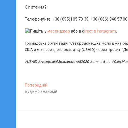
Є питання?!
Телефонуйте: +38 (095)105 73 39; +38 (066) 040 57 00
Пишіть у
месенджер
або в d
irect в Instagram
.
Громадська організація “Сєвєродонецька молодіжна рад
США з міжнародного розвитку (USAID) через проєкт “Дем
#USAID #АкадеміяМожливостей2020 #smr_sd_ua #СхідМо
Н
Попередній
П
Будьмо знайомі!
о
а
п
в
е
р
і
е
г
д