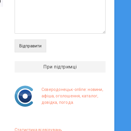
Відправити
При підтримці
Сєверодонецьк-online: новини,
афіша, оголошення, каталог,
довідка, погода.
Статистика вiдвiдувань