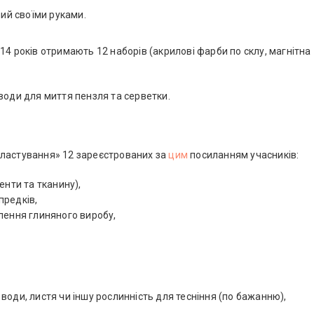
ний своїми руками.
14 років отримають 12 наборів (акрилові фарби по склу, магнітна
води для миття пензля та серветки.
0
і пластування» 12 зареєстрованих за
цим
посиланням учасників:
енти та тканину),
предків,
лення глиняного виробу,
води, листя чи іншу рослинність для тесніння (по бажанню),