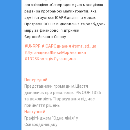
організацією «Сєвєродонецька молодіжна
рада» за програмою малих грантів, яка
адмініструється ІСАР Єднання в межах
Програми ООН із відновлення та розбудови
миру за фінансової підтримки
Європейського Союзу.
#UNRPP
#ІСАРЄднання
#smr_sd_ua
#ЛуганщинаЖінкиМирБезпека
#1325КоаліціяЛуганщина
Н
Попередній
П
Представники громади м.Щастя
о
а
дізнались про резолюцію РБ ООН 1325
п
в
та важливість її врахування під час
е
прийняття рішень
р
і
Наступний
Н
е
г
Графіті-джем “Одна лінія” у
а
д
Сєвєродонецьку
с
н
а