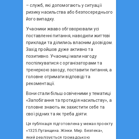
– служб, які допомогають у ситуації
ризику насильства або безпосереднього
його випадку.
Учасники жваво обговорювали усі
поставленні питання, наводили життєві
приклади та ділились власним досвідом.
Захід пройшов дуже активно та
позитивно. Учасниці мали нагоду
поспілкуватися с організаторами та
тренеркою заходу, поставити питання, а
головне отримати відповіді та
рекоментації.
Вони стали більш освіченими у тематиці
«Запобігання та протидія насильству», а
головне знають як захистити себе та
свої рідних та як треба діяти.
Ця публікація підготовлена у межах проєкту
«1325 Луганщина. Жінки. Мир. Безпека»,
який реалізується громадською