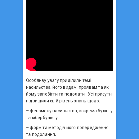
Особливу увагу приділили темі
насильства, його видам, проявам та як
йому запобігти та подолати. Усі присутні
підвищили свій рівень знань щодо:
– феномену насильства, зокрема булінгу
та кібербулінгу,
– форм та методів його попередження
та подолання,