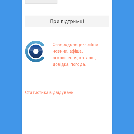
При підтримці
Сєверодонецьк-online:
новини, афіша,
оголошення, каталог,
довідка, погода.
Статистика вiдвiдувань