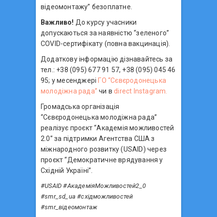
відеомонтажу” безоплатне.
Важливо!
До курсу учасники
допускаються за наявністю “зеленого”
COVID-сертифікату (повна вакцинація).⠀
Додаткову інформацію дізнавайтесь за
тел.: +38 (095) 677 91 57, +38 (095) 045 46
95; у месенджері
ГО “Сєвєродонецька
молодіжна рада”
чи в
direct Instagram.
Громадська організація
“Сєвєродонецька молодіжна рада”
реалізує проєкт “Академія можливостей
2.0” за підтримки Агентства США з
міжнародного розвитку (USAID) через
проєкт “Демократичне врядування у
Східній Україні”.⠀
#USAID #АкадеміяМожливостей2_0
#smr_sd_ua #східможливостей
#smr_відеомонтаж