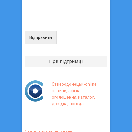
Відправити
При підтримці
Сєверодонецьк-online:
новини, афіша,
оголошення, каталог,
довідка, погода.
Статистика вiдвiдувань