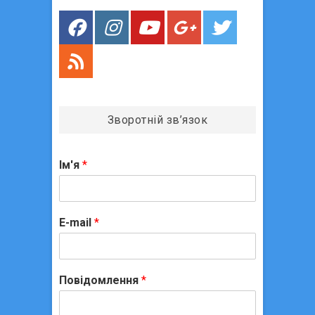
с
і
в
Зворотній зв’язок
Ім'я
*
E-mail
*
Повідомлення
*