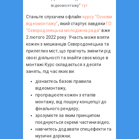
відеомонтажу”
тут
Станьте слухачем офлайн
курсу “Основи
відеомонтажу”
, який стартує завдяки
ГО
“Сєвєродонецька молодіжна рада”
вже
2 лютого 2022 року. Участь може взяти
кожен з мешканців Сєвєродонецька та
прилеглих міст, що прагнуть змінити рід
своєї діяльності та знайти своє місце в
монтажі.Курс складається з десяти
занять, під час яких ви:
дізнаєтесь базові правила
відеомонтажу,
пропрацюєте кожен з етапів
монтажу, від пошуку концепції до
фінального рендеру;
зрозумієте за яким принципом
поєднуються окремі частини відео;
навчитесь додавати спецефекти та
музичні доріжки;