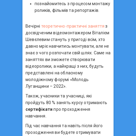
познайомитесь з процесом монтажу
роликів, фільмів та репортажів.
Вечірні
теоретично-практичні заняття
з
досвідченим відеомонтажером Віталієм
Шевєлевим стануть у пригоді всім, хто
давно мріє навчитись монтувати, але не
знає з чого розпочати свій шлях. Саме на
заняттях ви зможете створювати
відеоролики, а найкращі з них, будуть
представлені на обласному
молодіжному форумі «Молодь
Луганщини – 2022».
Також, учасники та учасниці, які
пройдуть 80 % занять курсу отримають
сертифікати
про проходження
навчання.
Під час навчання та навіть після його
проходження ви будете отримувати