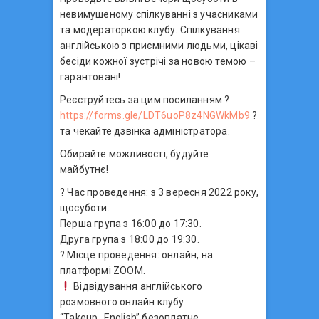
невимушеному спілкуванні з учасниками
та модераторкою клубу. Спілкування
англійською з приємними людьми, цікаві
бесіди кожної зустрічі за новою темою –
гарантовані!
Реєструйтесь за цим посиланням ?
https://forms.gle/LDT6uoP8z4NGWkMb9
?
та чекайте дзвінка адміністратора.
Обирайте можливості, будуйте
майбутнє!
? Час проведення: з 3 вересня 2022 року,
щосуботи.
Перша група з 16:00 до 17:30.
Друга група з 18:00 до 19:30.
? Місце проведення: онлайн, на
платформі ZOOM.
Відвідування англійського
розмовного онлайн клубу
“Takeup_English” безоплатне.