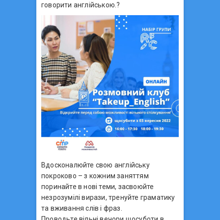
говорити англійською.?
Вдосконалюйте свою англійську
покроково – з кожним заняттям
поринайте в нові теми, засвоюйте
незрозумілі вирази, тренуйте граматику
та вживання слів і фраз.
Проводьте вільні вечори щосуботи в