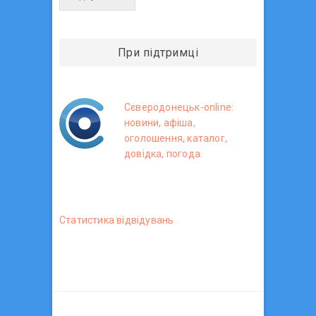
При підтримці
Сєверодонецьк-online:
новини, афіша,
оголошення, каталог,
довідка, погода.
Статистика вiдвiдувань