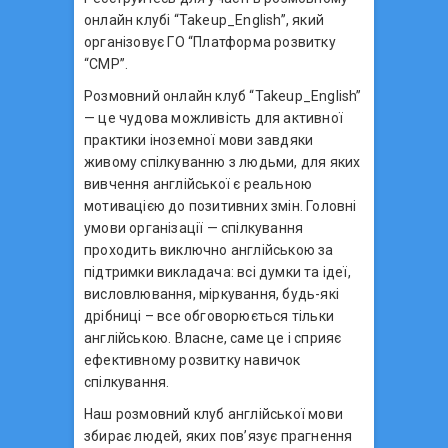
онлайн клубі “Takeup_English”, який
організовує ГО “Платформа розвитку
“СМР”.
Розмовний онлайн клуб “Takeup_English”
— це чудова можливість для активної
практики іноземної мови завдяки
живому спілкуванню з людьми, для яких
вивчення англійської є реальною
мотивацією до позитивних змін. Головні
умови організації — спілкування
проходить виключно англійською за
підтримки викладача: всі думки та ідеї,
висловлювання, міркування, будь-які
дрібниці – все обговорюється тільки
англійською. Власне, саме це і сприяє
ефективному розвитку навичок
спілкування.
Наш розмовний клуб англійської мови
збирає людей, яких пов’язує прагнення