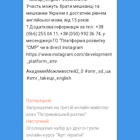
Участь можуть брати мешканці та
мешканки України з достатнім рівнем
англійської мови, від 15 років.
? Додаткова інформація за тел.: +38
(066) 255 04 11, +38 (050) 992 36 74; у
месенджері ГО “Платформа розвитку
“СМР” чи в direct Instagram
https://www.instagram.com/development
_platform_smr.
АкадеміяМожливостей2_0 #smr_sd_ua
#smr_takeup_english
Н
Попередній
П
Запрошуємо на третій онлайн майстер-
о
а
клас “Петриківський розпис”
п
в
Наступний
Н
е
Оголошуємо набір до другої групи
а
р
і
онлайн-курсу “Арт-терапія”
с
е