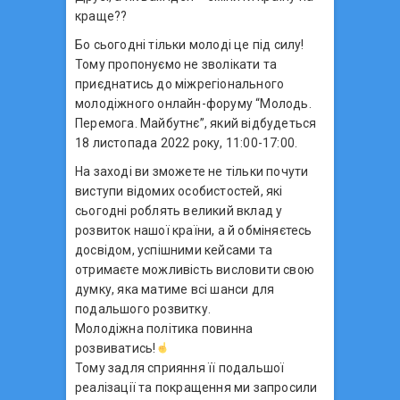
краще??
Бо сьогодні тільки молоді це під силу!
Тому пропонуємо не зволікати та
приєднатись до міжрегіонального
молодіжного онлайн-форуму “Молодь.
Перемога. Майбутнє”, який відбудеться
18 листопада 2022 року, 11:00-17:00.
На заході ви зможете не тільки почути
виступи відомих особистостей, які
сьогодні роблять великий вклад у
розвиток нашої країни, а й обміняєтесь
досвідом, успішними кейсами та
отримаєте можливість висловити свою
думку, яка матиме всі шанси для
подальшого розвитку.
Молодіжна політика повинна
розвиватись!
Тому задля сприяння її подальшої
реалізації та покращення ми запросили