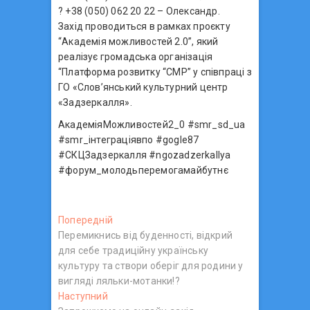
? +38 (050) 062 20 22 – Олександр.
Захід проводиться в рамках проєкту
“Академія можливостей 2.0”, який
реалізує громадська організація
“Платформа розвитку “СМР” у співпраці з
ГО «Слов’янський культурний центр
«Задзеркалля».
АкадеміяМожливостей2_0 #smr_sd_ua
#smr_інтеграціявпо #gogle87
#СКЦЗадзеркалля #ngozadzerkallya
#форум_молодьперемогамайбутнє
Н
Попередній
П
Перемикнись від буденності, відкрий
о
а
для себе традиційну українську
п
в
культуру та створи оберіг для родини у
е
вигляді ляльки-мотанки!?
р
і
Наступний
Н
е