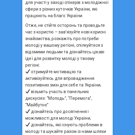
для участі у заході спікерів з молодіжної
сфери з різних куточків України, які
працюють на благо України.
Отже, не стійте осторонь та проводьте
час з користю – зав’язуйте нові корисні
знайомства, розкажіть про потреби
молоді у вашому регіоні, спілкуйтеся з
відомими людьми та дізнайтесь цікаві
ідеї для розвитку молоді у твоєму
регіоні:
отримуйте мотивацію та
активізуйтесь для впровадження
позитивних змін для себе та України;
візьміть участь в панельних
дискусіях: “Молодь”, “Перемога”,
“Майбутнє”
дізнайтесь про досягнення і
можливості для молоді України;
дізнайтесь, які існують проблеми в
молоді та шукайте разом із нами шляхи