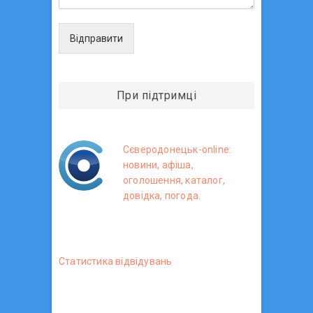
Відправити
При підтримці
Сєверодонецьк-online:
новини, афіша,
оголошення, каталог,
довідка, погода.
Статистика вiдвiдувань