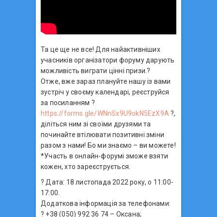
Та це ще не все! Для найактивніших
учасників організатори форуму дарують
можливість виграти цінні призи.?
Отже, вже зараз плануйте нашу із вами
зустріч у своєму календарі, реєструйся
за посиланням ?
https://forms.gle/WNnSx9U9okN5EzX9A
?,
діліться ним зі своїми друзями та
починайте втілювати позитивні зміни
разом з нами! Бо ми знаємо – ви можете!
*Участь в онлайн-форумі зможе взяти
кожен, хто зареєструється.
? Дата: 18 листопада 2022 року, о 11:00-
17:00.
Додаткова інформація за телефонами:
? +38 (050) 992 36 74 – Оксана;