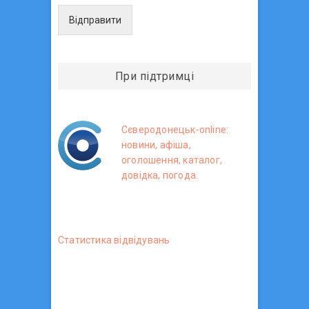
Відправити
При підтримці
Сєверодонецьк-online:
новини, афіша,
оголошення, каталог,
довідка, погода.
Статистика вiдвiдувань