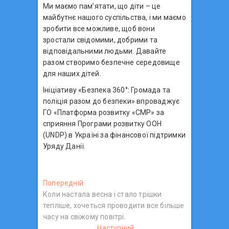
Ми маємо пам’ятати, що діти – це
майбутнє нашого суспільства, і ми маємо
зробити все можливе, щоб вони
зростали свідомими, добрими та
відповідальними людьми. Давайте
разом створимо безпечне середовище
для наших дітей.
Ініціативу «Безпека 360°: Громада та
поліція разом до безпеки» впроваджує
ГО «Платформа розвитку «СМР» за
сприяння Програми розвитку ООН
(UNDP) в Україні за фінансової підтримки
Уряду Данії.
Н
Попередній
П
Коли настала весна і стало трішки
о
а
тепліше, хочеться проводити все більше
п
в
часу на свіжому повітрі.
е
р
Наступний
Н