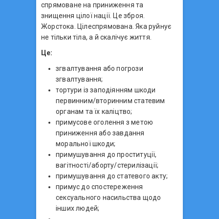
спрямоване на приниження та
знищення цілої нації. Це зброя.
Жорстока. Цілеспрямована. Яка руйнує
не тільки тіла, а й скалічує життя.
Це:
згвалтування або погрози
згвалтування;
тортури із заподіянням шкоди
первинним/вторинним статевим
органам та їх каліцтво;
примусове оголення з метою
приниження або завдання
моральної шкоди;
примушування до проституції,
вагітності/аборту/стерилізації;
примушування до статевого акту;
примус до спостереження
сексуального насильства щодо
інших людей;