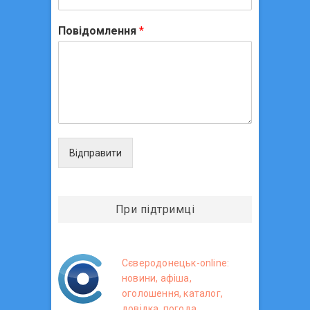
Повідомлення
*
Відправити
При підтримці
Сєверодонецьк-online:
новини, афіша,
оголошення, каталог,
довідка, погода.