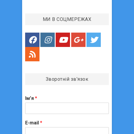
:
и
с
МИ В СОЦМЕРЕЖАХ
і
в
Зворотній зв’язок
Ім'я
*
E-mail
*