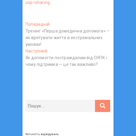
usp=sharing
Н
Попередній
П
Тренінг «Перша домедична допомога» –
о
а
як врятувати життя в екстремальних
п
в
умовах!
е
Наступний
Н
р
і
Як допомогти постраждалим від СНПК і
а
е
г
чому підтримка — це так важливо?
с
д
т
н
а
у
і
ц
п
й
н
п
і
и
о
я
й
с
з
п
т
о
:
а
с
п
т
Кількість відвідувань