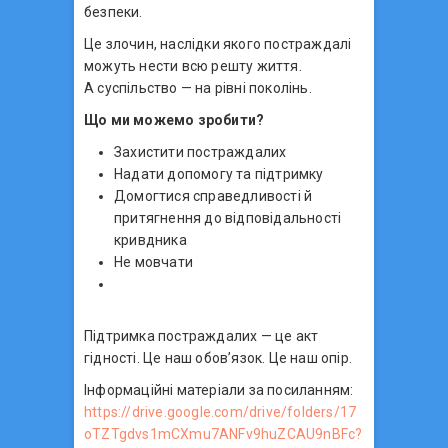
безпеки.
Це злочин, наслідки якого постраждалі
можуть нести всю решту життя.
А суспільство — на рівні поколінь.
Що ми можемо зробити?
Захистити постраждалих
Надати допомогу та підтримку
Домогтися справедливості й
притягнення до відповідальності
кривдника
Не мовчати
Підтримка постраждалих — це акт
гідності. Це наш обов’язок. Це наш опір.
Інформаційні матеріали за посиланням:
https://drive.google.com/drive/folders/17
oTZTgdvs1mCXmu7ANFv9huZCAU9nBFc?