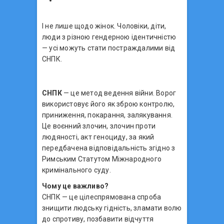
І не лише щодо жінок. Чоловіки, діти,
люди з різною гендерною ідентичністю
— усі можуть стати постраждалими від
СНПК.
СНПК
— це метод ведення війни. Ворог
використовує його як зброю контролю,
приниження, покарання, залякування.
Це воєнний злочин, злочин проти
людяності, акт геноциду, за який
передбачена відповідальність згідно з
Римським Статутом Міжнародного
кримінального суду.
Чому це важливо?
СНПК — це цілеспрямована спроба
знищити людську гідність, зламати волю
до спротиву, позбавити відчуття