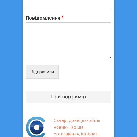
Повідомлення
*
Відправити
При підтримці
Сєверодонецьк-online:
новини, афіша,
оголошення, каталог,