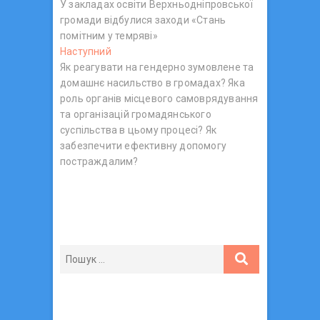
У закладах освіти Верхньодніпровської
о
а
громади відбулися заходи «Стань
п
в
помітним у темряві»
е
Наступний
Н
р
і
Як реагувати на гендерно зумовлене та
а
е
г
домашнє насильство в громадах? Яка
с
д
роль органів місцевого самоврядування
т
н
а
та організацій громадянського
у
і
ц
суспільства в цьому процесі? Як
п
й
забезпечити ефективну допомогу
н
п
і
постраждалим?
и
о
я
й
с
з
п
т
о
:
а
с
п
т
:
и
с
і