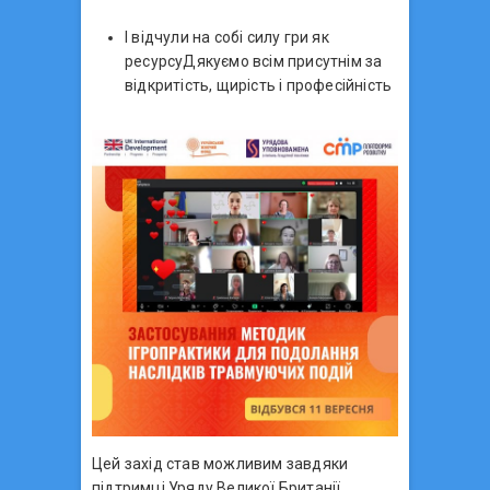
І відчули на собі силу гри як
ресурсуДякуємо всім присутнім за
відкритість, щирість і професійність
Цей захід став можливим завдяки
підтримці Уряду Великої Британії,