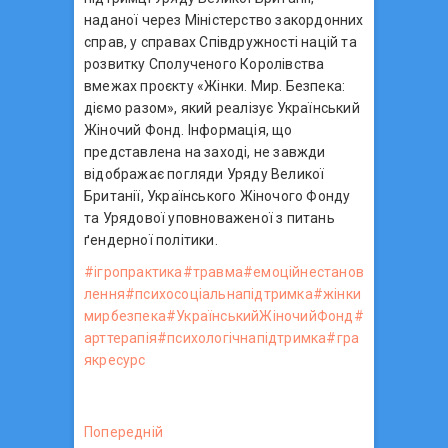
наданої через Міністерство закордонних
справ, у справах Співдружності націй та
розвитку Сполученого Королівства
вмежах проєкту «Жінки. Мир. Безпека:
діємо разом», який реалізує Український
Жіночий Фонд. Інформація, що
представлена на заході, не завжди
відображає погляди Уряду Великої
Британії, Українського Жіночого Фонду
та Урядової уповноваженої з питань
ґендерної політики.
#ігропрактика
#травма
#емоційнестанов
лення
#психосоціальнапідтримка
#жінки
мирбезпека
#УкраїнськийЖіночийФонд
#
арттерапія
#психологічнапідтримка
#гра
якресурс
Н
Попередній
П