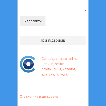
Відправити
При підтримці
Сєверодонецьк-online:
новини, афіша,
оголошення, каталог,
довідка, погода.
Статистика вiдвiдувань