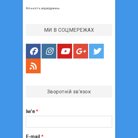
а
т
Кількість відвідувань
п
:
и
МИ В СОЦМЕРЕЖАХ
с
і
в
Зворотній зв’язок
Ім'я
*
E-mail
*