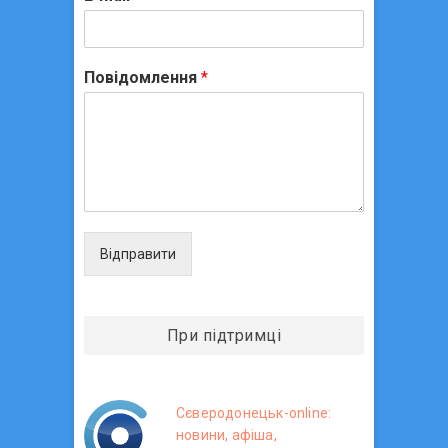
Повідомлення
*
Відправити
При підтримці
Сєверодонецьк-online:
новини, афіша,