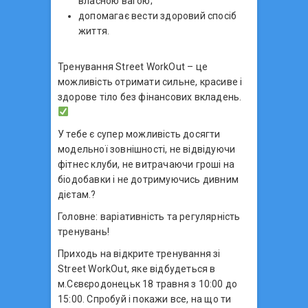
власною вагою;
допомагає вести здоровий спосіб
життя.
Тренування Street WorkOut – це
можливість отримати сильне, красиве і
здорове тіло без фінансових вкладень.
У тебе є супер можливість досягти
модельної зовнішності, не відвідуючи
фітнес клуби, не витрачаючи гроші на
біодобавки і не дотримуючись дивним
дієтам.?
Головне: варіативність та регулярність
тренувань!
Приходь на відкрите тренування зі
Street WorkOut, яке відбудеться в
м.Сєвєродонецьк 18 травня з 10:00 до
15:00. Спробуй і покажи все, на що ти