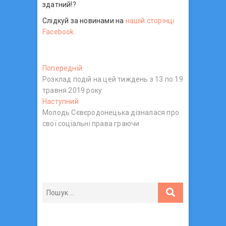
здатний!?
Слідкуй за новинами на
нашій сторінці
Facebook.
Н
Попередній
П
Розклад подій на цей тиждень з 13 по 19
о
а
травня 2019 року
п
в
Наступний
Н
е
Молодь Сєвєродонецька дізналася про
а
р
і
свої соціальні права граючи
с
е
г
т
д
у
н
а
п
і
ц
н
й
и
п
і
й
о
я
п
с
з
о
т
с
: