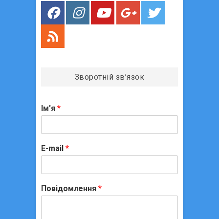
в
Зворотній зв’язок
Ім'я
*
E-mail
*
Повідомлення
*