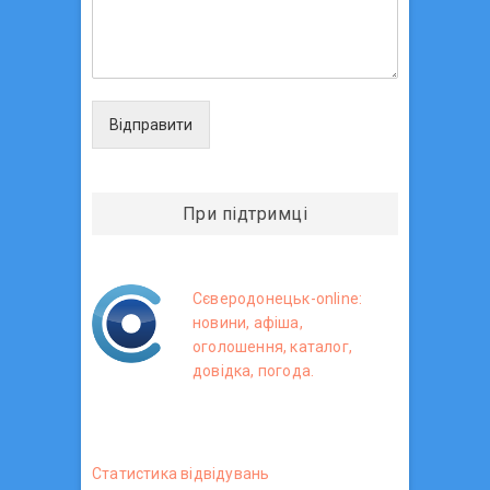
Відправити
При підтримці
Сєверодонецьк-online:
новини, афіша,
оголошення, каталог,
довідка, погода.
Статистика вiдвiдувань