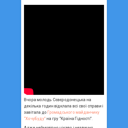
Вчора молодь Сєвєродонецька на
декілька годин відклала всі свої справи і
завітала до
Громадського майданчику
“ХочуБуду”
на гру “Країна Гідності”.
Адже неймовірно цікаво і незвично