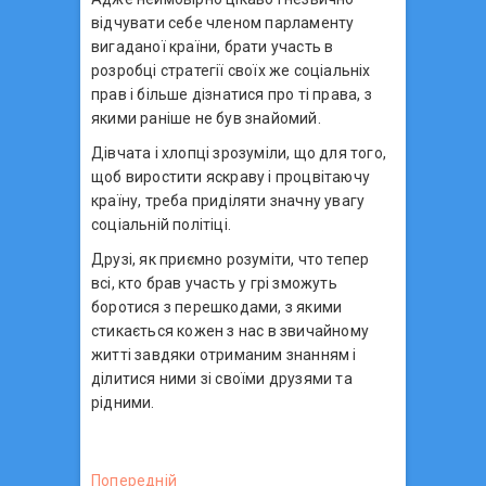
відчувати себе членом парламенту
вигаданої країни, брати участь в
розробці стратегії своїх же соціальніх
прав і більше дізнатися про ті права, з
якими раніше не був знайомий.
Дівчата і хлопці зрозуміли, що для того,
щоб виростити яскраву і процвітаючу
країну, треба приділяти значну увагу
соціальній політіці.
Друзі, як приємно розуміти, что тепер
всі, кто брав участь у грі зможуть
боротися з перешкодами, з якими
стикається кожен з нас в звичайному
житті завдяки отриманим знанням і
ділитися ними зі своїми друзями та
рідними.
Н
Попередній
П