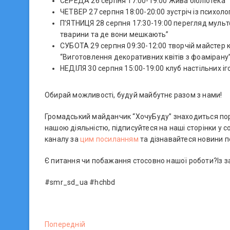
СЕРЕДА 26 серпня 17:00-19:00 Жива бібліотека
ЧЕТВЕР 27 серпня 18:00-20:00 зустріч із психоло
П’ЯТНИЦЯ 28 серпня 17:30-19:00 перегляд мульт
тварини та де вони мешкають”
СУБОТА 29 серпня 09:30-12:00 творчій майстер 
“Виготовлення декоративних квітів з фоамірану”
НЕДІЛЯ 30 серпня 15:00-19:00 клуб настільних і
Обирай можливості, будуй майбутнє разом з нами!
Громадський майданчик “ХочуБуду” знаходиться поряд
нашою діяльністю, підписуйтеся на наші сторінки у 
каналу за
цим посиланням
та дізнавайтеся новини 
Є питання чи побажання стосовно нашої роботи?Із з
#smr_sd_ua #hchbd
Н
Попередній
П