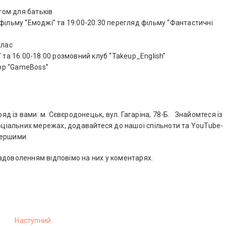
гом для батьків
фільму “Емоджі” та 19:00-20:30 перегляд фільму “Фантастичні
клас
 та 16:00-18:00 розмовний клуб “Takeup_English”
гор “GameBoss”
 із вами: м. Сєвєродонецьк, вул. Гагаріна, 78-Б.⠀Знайомтеся із
соціальних мережах, додавайтеся до нашої спільноти та YouTube-
першими.
адоволенням відповімо на них у коментарях.
Наступний
Н