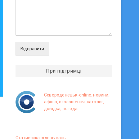
Відправити
При підтримці
Сєверодонецьк-online: новини,
афіша, оголошення, каталог,
довідка, погода.
Статистика вiдвiдувань