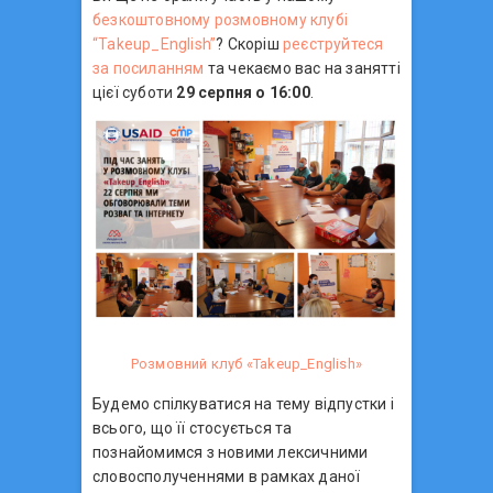
безкоштовному розмовному клубі
“Takeup_English”
? Скоріш
реєструйтеся
за посиланням
та чекаємо вас на занятті
цієї суботи
29 серпня о 16:00
.
Розмовний клуб «Takeup_English»
Будемо спілкуватися на тему відпустки і
всього, що її стосується та
познайомимся з новими лексичними
словосполученнями в рамках даної