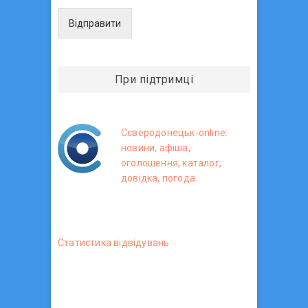
Відправити
При підтримці
Сєверодонецьк-online:
новини, афіша,
оголошення, каталог,
довідка, погода.
Статистика вiдвiдувань