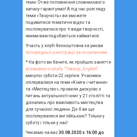
теми. Отже поповнення словникового
запасу гарантуємо! А під час розгляду
теми «Творчість» ви зможете
подивитися тематичні відео та
поспілкуватися про ті види творчості,
якими вам подобається займатися.
Участь у клубі безкоштовна за умови
попередньої реєстрації за посиланням.
* На фото ви бачите, як пройшло заняття
розмовного клубу “Takeup_English”
минулої суботи 22 серпня. Учасники
спілкувалися на теми «Книги і читання»
та «Мистецтво», провели дискусію з
питань актуальності книг у 21 столітті та
дізнались про важливість мистецтва
для сучасної людини. Де б ви ще
поспілкувалися англійською? Тільки у
суботу і тільки у нас!
Чекаємо на вас
30.08.2020 з 16:00 до