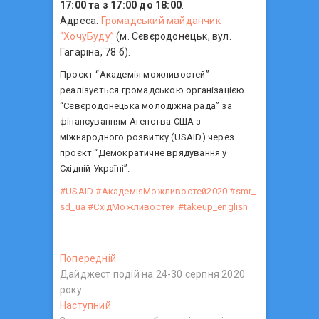
17:00 та з 17:00 до 18:00
.
Адреса:
Громадський майданчик
“ХочуБуду”
(м. Сєвєродонецьк, вул.
Гагаріна, 78 б).
Проєкт “Академія можливостей”
реалізується громадською організацією
“Сєвєродонецька молодіжна рада” за
фінансуванням Агенства США з
міжнародного розвитку (USAID) через
проєкт “Демократичне врядування у
Східній Україні”.
#USAID
#АкадеміяМожливостей2020
#smr_
sd_ua
#СхідМожливостей
#takeup_english
Н
Попередній
П
Дайджест подій на 24-30 серпня 2020
о
а
року
п
в
Наступний
Н
е