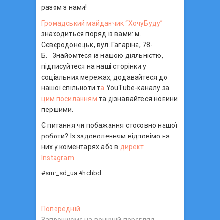
разом з нами!
Громадський майданчик “ХочуБуду”
знаходиться поряд із вами: м.
Сєвєродонецьк, вул. Гагаріна, 78-
Б.⠀Знайомтеся із нашою діяльністю,
підписуйтеся на наші сторінки у
соціальних мережах, додавайтеся до
нашої спільноти т
а
YouTube-каналу за
цим посиланням
та дізнавайтеся новини
першими.
Є питання чи побажання стосовно нашої
роботи? Із задоволенням відповімо на
них у коментарях або в
директ
Instagram.
#smr_sd_ua #hchbd
Н
Попередній
П
Запрошуємо на вечірній перегляд
о