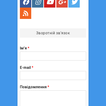
в
Зворотній зв’язок
Ім'я
*
E-mail
*
Повідомлення
*