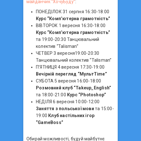
майданчик “ХочуБуду”
:
ПОНЕДІЛОК 31 серпня 16:30-18:00
Курс “Комп’ютерна грамотність”
ВІВТОРОК 1 вересня 16:30-18:00
Курс “Комп’ютерна грамотність”
та 19:00-20:30 Танцювальний
колектив “Talisman”
ЧЕТВЕР 3 вересня19:00-20:30
Танцювальний колектив “Talisman”
П’ЯТНИЦЯ 4 вересня 17:30-19:00
Вечірній перегляд “МультTime”
СУБОТА 5 вересня 16:00-18:00
Розмовний клуб “Takeup_English”
та 18:00-21:00
Курс “Photoshop”
НЕДІЛЯ 6 вересня 10:00-12:00
Заняття з польської мови
та 15:00-
19:00
Клуб настільних ігор
“GameBoss”
Обирай можливості, будуй майбутнє