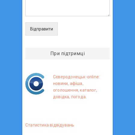
Відправити
При підтримці
Сєверодонецьк-online:
новини, афіша,
оголошення, каталог,
довідка, погода.
Статистика вiдвiдувань