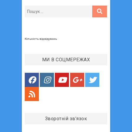
ц
й
н
п
и
і
о
й
я
с
п
з
т
о
:
с
а
Кількість відвідувань
т
п
:
и
МИ В СОЦМЕРЕЖАХ
с
і
в
Зворотній зв’язок