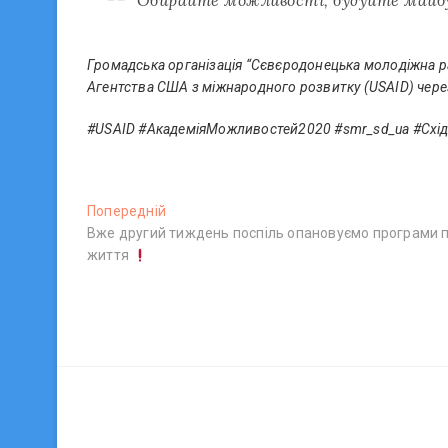
Обирайте можливості, будуйте майбу
Громадська організація “Сєвєродонецька молодіжна р
Агентства США з міжнародного розвитку (USAID) через
#USAID #АкадеміяМожливостей2020 #smr_sd_ua #Схі
Н
Попередній
П
Вже другий тиждень поспіль опановуємо програми па
о
а
життя
п
в
е
р
і
е
г
д
н
а
і
ц
й
п
і