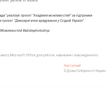
тнє разом із нами!
ада” реалізує проєкт “Академія можливостей” за підтримки
 проєкт “Демократичне врядування у Східній Україні”.
дМожливостей #adobephotoshop
кету Microsoft Office для роботи, навчання і повсякденного
Наступний
Н
З Днем Соборності Україн
а
с
т
у
п
н
и