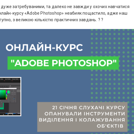
є дуже затребуваними, та далеко не завжди у охочих навчатися
нлайн-курсу «Аdobe Photoshop» неабияк пощастило, адже наш
пно, з великою кількістю практичних завдань. ? ?