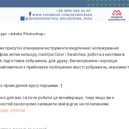
урс «Аdobe Photoshop»
ких присутні опанували інструменти виділення і колажування
іки; мітки кольору, палітри Color і Swatches; робота з кистями в
й; підготовка зображень для друку; балансування і корекція
знайомитися з прийомати поліпшення якості зображень, масками 
про проведення курсу першими
ює для вас та хоче робити це якнайкраще, тому якщо ви є
ностей заохочуємо залишити свій відгук на посиланням
page_internal