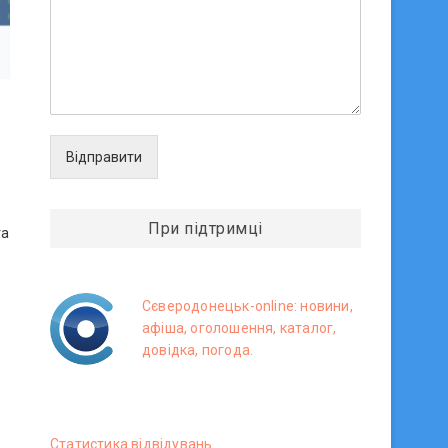
Відправити
При підтримці
та
Сєверодонецьк-online: новини,
афіша, оголошення, каталог,
довідка, погода.
Статистика вiдвiдувань