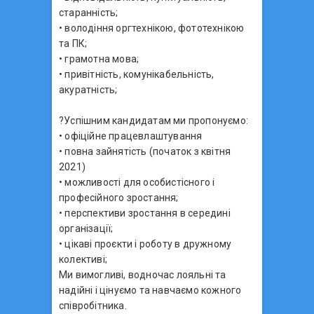
старанність;
• володіння оргтехнікою, фототехнікою
та ПК;
• грамотна мова;
• привітність, комунікабельність,
акуратність;
?Успішним кандидатам ми пропонуємо:
• офіційне працевлаштування
• повна зайнятість (початок з квітня
2021)
• можливості для особистісного і
професійного зростання;
• перспективи зростання в середині
організації;
• цікаві проєкти і роботу в дружному
колективі;
Ми вимогливі, водночас лояльні та
надійні і цінуємо та навчаємо кожного
співробітника.