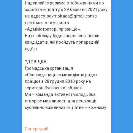
Надсилайте резюме з побажаннями по
заробітній платі до 29 березня 2021 року
на адресу: sevmolrada@gmail.com з
поміткою в темі листа
«Адміністратор_прізвище».
На співбесіду буде запрошено тільки
кандидатів, які пройдуть попередній
відбір.
?ДОВІДКА
Громадська організація
«Сєвєродонецька молодіжна рада»
працює з 28 грудня 2010 року на
території Луганської області.
Ми – команда активної молоді, яка
створює можливості для реалізації
суспільно важливих ініціатив – кожному.
Н
Попередній
П