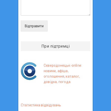
Відправити
При підтримці
Сєверодонецьк-online:
новини, афіша,
оголошення, каталог,
довідка, погода.
Статистика вiдвiдувань