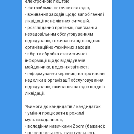
електронною поштою;
• фотозйомка поточних заходів;
• вживання заходів щодо запобігання і
ліквідації конфліктних ситуацій;
• розглядання претензії, пов’язані з
незадовільним обслуговуванням
відвідувачів, і вживання відповідних
організаційно-технічних заходів;
• збір та обробка статистичної
інформації щодо відвідувачів
майданчика, ведення звітності;
• інформування керівництва про наявні
недоліки в організації обслуговування
відвідувачів, вживання заходів щодо їх
ліквідації.
?Вимоги до кандидатів / кандидаток:
• уміння працювати в режимі
мультизадачності;
• володіння навичками Zoom (бажано);
• відповідальність, пунктуальність,