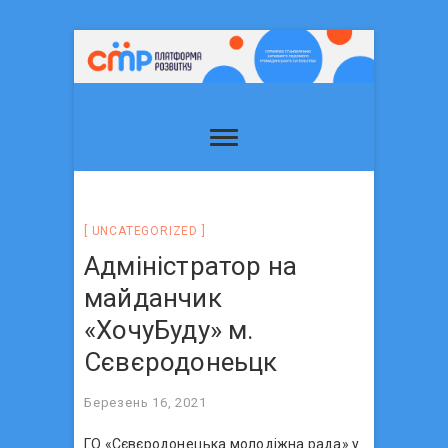
UNCATEGORIZED
Адміністратор на
майданчик
«ХочуБуду» м.
Сєвєродонеьцк
Березень 16, 2021
ГО «Сєвєродонецька молодіжна рада» у