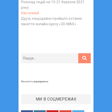
Розклад подій на 15-21 березня 2021
о
а
року
п
в
Наступний
Н
е
Друзі, нещодавно пройшло останнє
а
р
і
заняття онлайн-курсу «3D-MAX»
с
е
г
т
д
у
н
а
п
і
ц
н
й
и
п
і
й
о
я
п
с
з
о
т
с
:
а
т
Кількість відвідувань
п
:
и
МИ В СОЦМЕРЕЖАХ
с
і