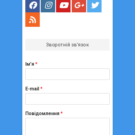
в
Зворотній зв’язок
Ім'я
*
E-mail
*
Повідомлення
*