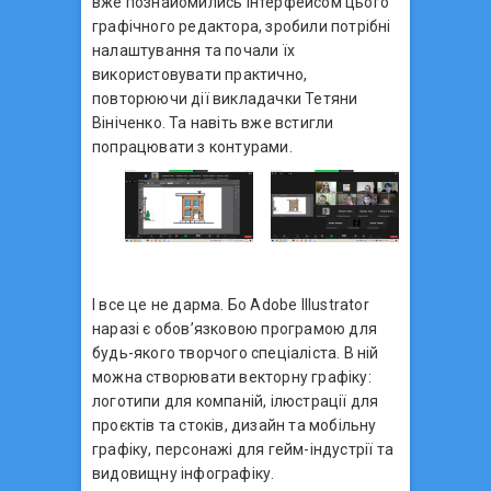
вже познайомились інтерфейсом цього
графічного редактора, зробили потрібні
налаштування та почали їх
використовувати практично,
повторюючи дії викладачки Тетяни
Вініченко. Та навіть вже встигли
попрацювати з контурами.
І все це не дарма. Бо Adobe Illustrator
наразі є обов’язковою програмою для
будь-якого творчого спеціаліста. В ній
можна створювати векторну графіку:
логотипи для компаній, ілюстрації для
проєктів та стоків, дизайн та мобільну
графіку, персонажі для гейм-індустрії та
видовищну інфографіку.