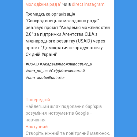
молодіжна рада”
чи в
direct Instagram.
Громадська організація
“Сєвєродонецька молодіжна рада”
реалізує проєкт “Академія можливостей
2.0” за підтримки Агентства США з
міжнародного розвитку (USAID) через
проєкт “Демократичне врядування у
Східній Україні”.
#USAID #АкадеміяМожливостей2_0
#smr_sd_ua #СхідМожливостей
#smr_adobeillustrator
Н
Попередній
П
Найлегший шлях подолання бар’єрів
о
а
розуміння інструментів Google –
п
в
навчання
е
Наступний
Н
р
і
Створіть ніжний та повітряний малюнок,
а
е