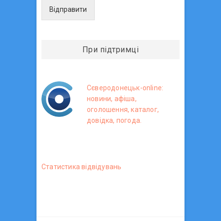
Відправити
При підтримці
Сєверодонецьк-online:
новини, афіша,
оголошення, каталог,
довідка, погода.
Статистика вiдвiдувань