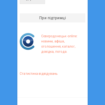
При підтримці
Сєверодонецьк-online:
новини, афіша,
оголошення, каталог,
довідка, погода.
Статистика вiдвiдувань