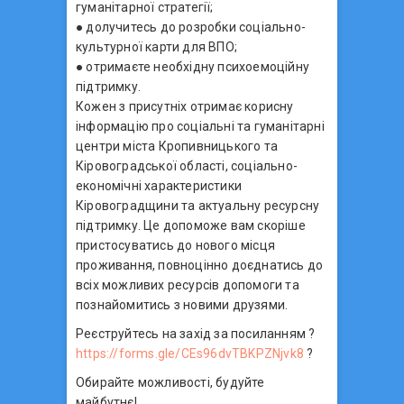
гуманітарної стратегії;
● долучитесь до розробки соціально-
культурної карти для ВПО;
● отримаєте необхідну психоемоційну
підтримку.
Кожен з присутніх отримає корисну
інформацію про соціальні та гуманітарні
центри міста Кропивницького та
Кіровоградської області, соціально-
економічні характеристики
Кіровоградщини та актуальну ресурсну
підтримку. Це допоможе вам скоріше
пристосуватись до нового місця
проживання, повноцінно доєднатись до
всіх можливих ресурсів допомоги та
познайомитись з новими друзями.
Реєструйтесь на захід за посиланням ?
https://forms.gle/CEs96dvTBKPZNjvk8
?
Обирайте можливості, будуйте
майбутнє!