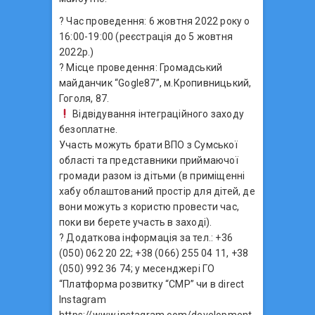
? Час проведення: 6 жовтня 2022 року о
16:00-19:00 (реєстрація до 5 жовтня
2022р.)
? Місце проведення: Громадський
майданчик “Gogle87”, м.Кропивницький,
Гоголя, 87.
Відвідування інтеграційного заходу
безоплатне.
Участь можуть брати ВПО з Сумської
області та представники приймаючої
громади разом із дітьми (в приміщенні
хабу облаштований простір для дітей, де
вони можуть з користю провести час,
поки ви берете участь в заході).
? Додаткова інформація за тел.: +36
(050) 062 20 22; +38 (066) 255 04 11, +38
(050) 992 36 74; у месенджері ГО
“Платформа розвитку “СМР” чи в direct
Instagram
https://www.instagram.com/development