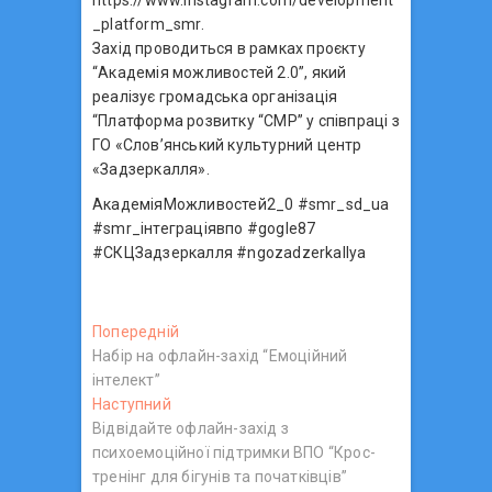
_platform_smr.
Захід проводиться в рамках проєкту
“Академія можливостей 2.0”, який
реалізує громадська організація
“Платформа розвитку “СМР” у співпраці з
ГО «Слов’янський культурний центр
«Задзеркалля».
АкадеміяМожливостей2_0 #smr_sd_ua
#smr_інтеграціявпо #gogle87
#СКЦЗадзеркалля #ngozadzerkallya
Н
Попередній
П
Набір на офлайн-захід “Емоційний
о
а
інтелект”
п
в
Наступний
Н
е
Відвідайте офлайн-захід з
а
р
і
психоемоційної підтримки ВПО “Крос-
с
е
г
тренінг для бігунів та початківців”
т
д