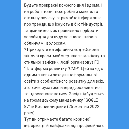
Будьте прекрасні кожного дня і вдома, і
на роботі: навчіться робити макіяж та
стильну зачіску, отримайте інформацію
про тренди, що існують в б’юті-індустрії,
та дізнайтеся, як правильно підібрати
засоби для догляду за своєю шкірою,
обличчям і волоссям.
? Приходьте на офлайн-захід «Основи
жіночої краси: майстер-клас з макіяжу та
стильної зачіски», який організовує ГО
“Платформа розвитку “СМР”. Цей захід є
одним з низки заходів неформальної
освіти з особистісного розвитку для всіх,
хто хоче рухатися вперед, розвиватися
та вдосконалюватися. Захід відбудеться
на громадському майданчику “GOGLE
87” м.Кропивницький (25 жовтня 2022
року).
Тут ви отримаєте багато корисної
інформації й лайфхаків від професійного