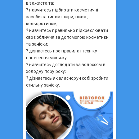
візажиста та:
? навчитесь підбирати косметичні
засоби за типом шкіри, віком,
кольоротипом;
? навчитесь правильно підкреслювати
своє обличчя за допомогою косметики
та зачіски;
? дізнаєтесь про правила і техніку
нанесення макіяжу;
? навчитесь доглядати за волоссям в
холодну пору року;
? дізнаєтесь як власноруч собі зробити
стильну зачіску.