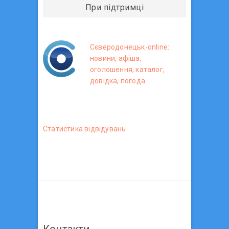
При підтримці
Сєверодонецьк-online:
новини, афіша,
оголошення, каталог,
довідка, погода.
Статистика вiдвiдувань
Контакти