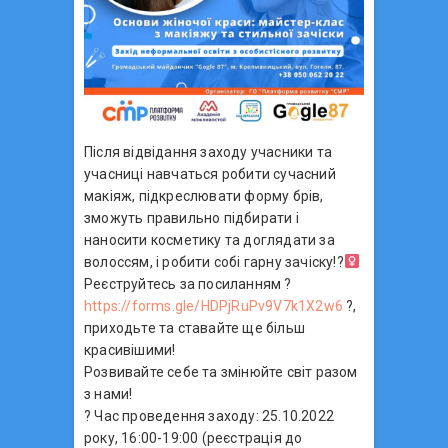
Після відвідання заходу учасники та
учасниці навчаться робити сучасний
макіяж, підкреслювати форму брів,
зможуть правильно підбирати і
наносити косметику та доглядати за
волоссям, і робити собі гарну зачіску!?‍
Реєструйтесь за посиланням ?
https://forms.gle/HDPjRuPv9V7k1X2w6
?,
приходьте та ставайте ще більш
красивішими!
Розвивайте себе та змінюйте світ разом
з нами!
? Час проведення заходу: 25.10.2022
року, 16:00-19:00 (реєстрація до