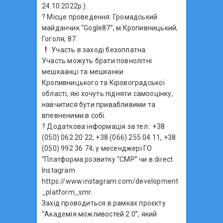
24.10.2022р.)
? Місце проведення: Громадський
майданчик “Gogle87”, м.Кропивницький,
Гоголя, 87.
Участь в заході безоплатна.
Участь можуть брати повнолітні
мешкаанці та мешканки
Кропивницького та Кіровоградської
області, які хочуть підняти самооцінку,
навчитися бути привабливими та
впевненими в собі.
? Додаткова інформація за тел.: +38
(050) 062 20 22; +38 (066) 255 04 11, +38
(050) 992 36 74; у месенджері ГО
“Платформа розвитку “СМР” чи в direct
Instagram
https://www.instagram.com/development
_platform_smr.
Захід проводиться в рамках проєкту
“Академія можливостей 2.0”, який