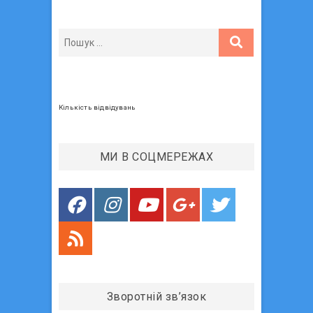
и
п
і
й
о
я
п
с
з
о
т
с
:
а
т
п
:
Кількість відвідувань
и
с
МИ В СОЦМЕРЕЖАХ
і
в
Зворотній зв’язок