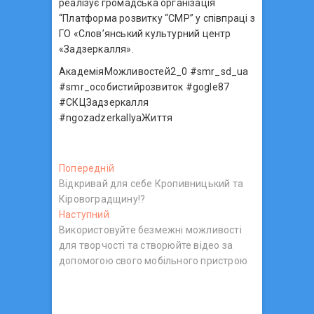
реалізує громадська організація
“Платформа розвитку “СМР” у співпраці з
ГО «Слов’янський культурний центр
«Задзеркалля».
АкадеміяМожливостей2_0 #smr_sd_ua
#smr_особистийрозвиток #gogle87
#СКЦЗадзеркалля
#ngozadzerkallyaЖиття
Н
Попередній
П
Відкривай для себе Кропивницький та
о
а
Кіровоградщину!?
п
в
Наступний
Н
е
Використовуйте безмежні можливості
а
р
і
для творчості та створюйте відео за
с
е
г
допомогою свого мобільного пристрою
т
д
у
н
а
п
і
ц
н
й