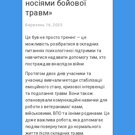
носіями бойової
травм»
Березень 16, 2025
Це був не просто тренінг — це
можливість розібратися в складних
питаннях психологічної підтримки та
навчитися надавати допомогу тим, хто
постраждав внаслідок війни.
Протягом двох днів учасники та
учасниці вивчали методи стабілізації
емоційного стану, кризової інтервенції
та подолання травм. Вони також
опановували комунікаційні навички для
роботи з ветеранами/-ками,
військовими, ВПО та їхніми родинами. Це
дуже важлива робота, яка допомагає
людям повернутися до нормального
життя після складних травм.