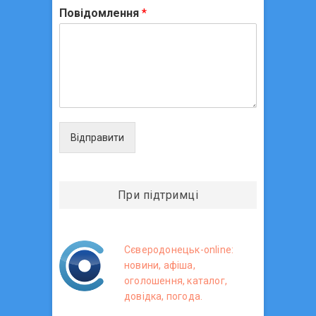
Повідомлення
*
Відправити
При підтримці
Сєверодонецьк-online:
новини, афіша,
оголошення, каталог,
довідка, погода.