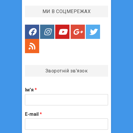
и
МИ В СОЦМЕРЕЖАХ
с
і
в
Зворотній зв’язок
Ім'я
*
E-mail
*