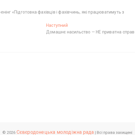
нінг «Підготовка фахівців і фахівчинь, які працюватимуть з
Наступний
Н
Домашнє насильство — НЕ приватна справ
а
с
т
у
п
н
и
й
п
о
с
т
:
Сєвєродонецька молодіжна рада
© 2026
| Всі права захищені