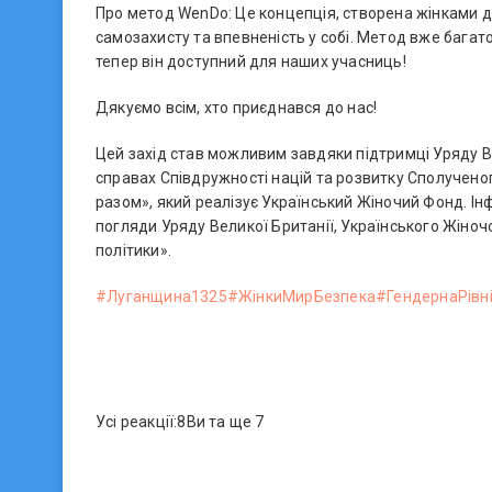
Про метод WenDo: Це концепція, створена жінками дл
самозахисту та впевненість у собі. Метод вже багато 
тепер він доступний для наших учасниць!
Дякуємо всім, хто приєднався до нас!
Цей захід став можливим завдяки підтримці Уряду Ве
справах Співдружності націй та розвитку Сполученог
разом», який реалізує Український Жіночий Фонд. Ін
погляди Уряду Великої Британії, Українського Жіно
політики».
#Луганщина1325
#ЖінкиМирБезпека
#ГендернаРівн
Усі реакції:8Ви та ще 7