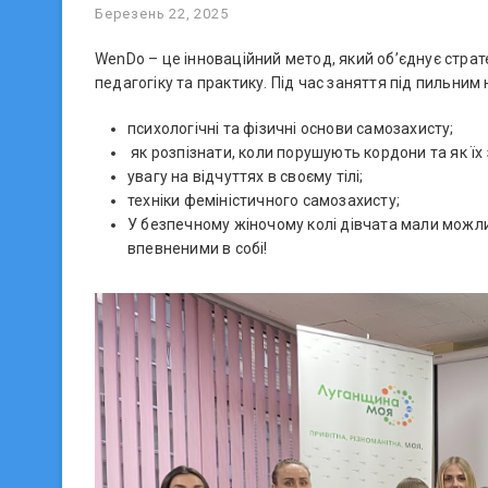
Березень 22, 2025
WenDo – це інноваційний метод, який об’єднує страте
педагогіку та практику. Під час заняття під пильним
психологічні та фізичні основи самозахисту;
як розпізнати, коли порушують кордони та як їх
увагу на відчуттях в своєму тілі;
техніки феміністичного самозахисту;
У безпечному жіночому колі дівчата мали можлив
впевненими в собі!