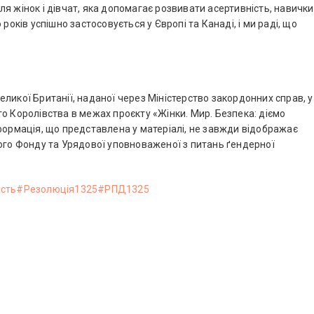
я жінок і дівчат, яка допомагає розвивати асертивність, навички
років успішно застосовується у Європі та Канаді, і ми раді, що
ликої Британії, наданої через Міністерство закордонних справ, у
о Королівства в межах проєкту «Жінки. Мир. Безпека: діємо
формація, що представлена у матеріалі, не завжди відображає
чого Фонду та Урядової уповноваженої з питань ґендерної
ість
#Резолюція1325
#РПД1325