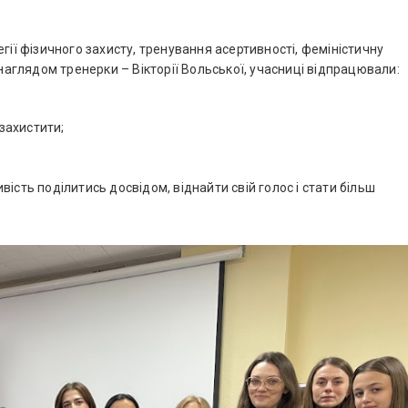
гії фізичного захисту, тренування асертивності, феміністичну
 наглядом тренерки – Вікторії Вольської, учасниці відпрацювали:
 захистити;
ість поділитись досвідом, віднайти свій голос і стати більш