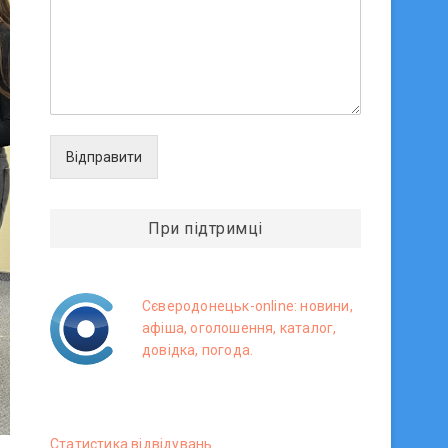
Відправити
При підтримці
Сєверодонецьк-online: новини,
афіша, оголошення, каталог,
довідка, погода.
Статистика вiдвiдувань