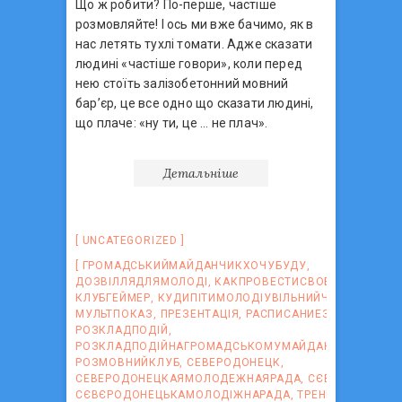
Що ж робити? По-перше, частіше
розмовляйте! І ось ми вже бачимо, як в
нас летять тухлі томати. Адже сказати
людині «частіше говори», коли перед
нею стоїть залізобетонний мовний
бар’єр, це все одно що сказати людині,
що плаче: «ну ти, це … не плач».
Детальніше
UNCATEGORIZED
ГРОМАДСЬКИЙМАЙДАНЧИКХОЧУБУДУ
,
ДОЗВІЛЛЯДЛЯМОЛОДІ
,
КАКПРОВЕСТИСВОБОДНОЕВРЕ
КЛУБГЕЙМЕР
,
КУДИПІТИМОЛОДІУВІЛЬНИЙЧАС
,
МУЛЬТПОКАЗ
,
ПРЕЗЕНТАЦІЯ
,
РАСПИСАНИЕЗАНЯТИЙ
,
РОЗКЛАДПОДІЙ
,
РОЗКЛАДПОДІЙНАГРОМАДСЬКОМУМАЙДАНЧИКУХОЧУ
РОЗМОВНИЙКЛУБ
,
СЕВЕРОДОНЕЦК
,
СЕВЕРОДОНЕЦКАЯМОЛОДЕЖНАЯРАДА
,
СЄВЄРОДОНЕЦ
СЄВЄРОДОНЕЦЬКАМОЛОДІЖНАРАДА
,
ТРЕНІНГ
,