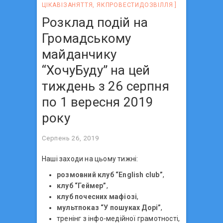
ЦІКАВІЗАНЯТТЯ
,
ЯКПРОВЕСТИДОЗВІЛЛЯ
Розклад подій на
Громадському
майданчику
“ХочуБуду” на цей
тиждень з 26 серпня
по 1 вересня 2019
року
Серпень 26, 2019
Наші заходи на цьому тижні:
розмовний клуб “English club”
,
клуб “Геймер”
,
клуб почесних мафіозі
,
мультпоказ “У пошуках Дорі”
,
тренінг з інфо-медійної грамотності,