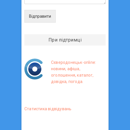
Відправити
При підтримці
Сєверодонецьк-online:
новини, афіша,
оголошення, каталог,
довідка, погода.
Статистика вiдвiдувань