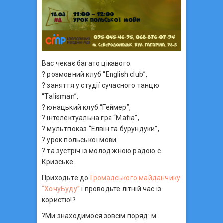
Вас чекає багато цікавого:
? розмовний клуб “English club”,
? заняття у студії сучасного танцю
“Тalisman”,
? юнацький клуб “Геймер”,
? інтелектуальна гра “Mafia”,
? мультпоказ “Елвін та бурундуки”,
? урок польської мови
? та зустріч із молодіжною радою с.
Кризське.
Приходьте до
Громадського майданчику
“ХочуБуду”
і проводьте літній час із
користю!?
?Ми знаходимося зовсім поряд: м.