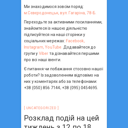
Ми знаходимося зовсім поряд:
м.Сєвєродонецьк, вул. Гагаріна, 78-Б.
Переходьте за активними посиланнями,
знайомтеся із нашою діяльністю
підписуйтеся на наші сторінки у
соціальних мережах:
Facebook,
Instagram,
YouTube.
Додавайтеся до
групи у
Viber
та дізнавайтеся першими
про всі наші івенти.
Є питання чи побажання стосовно нашої
роботи? Із задоволенням відповімо на
них у коментарях або за телефонами:
+38 (050) 856 7144; +38 (095) 0454695.
UNCATEGORIZED
Розклад подій на цей
тиждень з 12 по 18