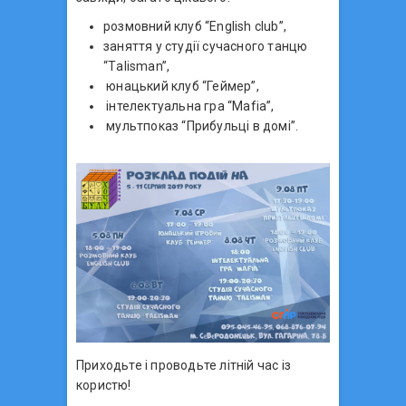
розмовний клуб “English club”,
заняття у студії сучасного танцю
“Тalisman”,
юнацький клуб “Геймер”,
інтелектуальна гра “Mafia”,
мультпоказ “Прибульці в домі”.
Приходьте і проводьте літній час із
користю!