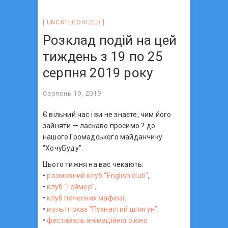
UNCATEGORIZED
Розклад подій на цей
тиждень з 19 по 25
серпня 2019 року
Серпень 19, 2019
Є вільний час і ви не знаєте, чим його
зайняти — ласкаво просимо ?‍ до
нашого Громадського майданчику
“ХочуБуду”.
Цього тижня на вас чекають:
•
розмовний клуб “English club”
,
•
клуб “Геймер”,
•
клуб почесних мафіозі,
•
мультпоказ “Пухнастий шпигун”,
•
фестиваль анімаційного кіно