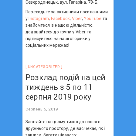
Сєвєродонецьк, вул. Гагаріна, 78-Б.
Переходьте за активними посиланнями
у
Instagram
,
Facebook
,
Viber
,
YouTube
та
знайомтеся із нашою діяльністю,
додавайтеся до групи у Viber та
підписуйтеся на наші сторінки у
соціальних мережах!
UNCATEGORIZED
Розклад подій на цей
тиждень з 5 по 11
серпня 2019 року
Серпень 5, 2019
Завітайте на цьому тижні до нашого
дружнього простору, де вас чекає, як і
завжди, багато цікавого: