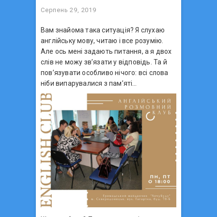
Серпень 29, 2019
Вам знайома така ситуація? Я слухаю
англійську мову, читаю і все розумію.
Але ось мені задають питання, а я двох
слів не можу зв’язати у відповідь. Та й
пов’язувати особливо нічого: всі слова
ніби випарувалися з пам’яті…