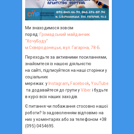
Ми знаходимося зовсім
поряд:
Громадський майданчик
“ХочуБуду”
м.Сєвєродонецьк, вул. Гагаріна, 78-Б.
Переходьте за активними посиланнями,
знайомтеся із нашою діяльністю
на сайті, підписуйтеся на наші сторінки у
соціальних
мережах: у
Instagram
,
Facebook
,
YouTube
та додавайтеся до групи у
Viber
і будьте
в курсі всіх наших заходів.
Є питання чи побажання стосовно нашої
роботи? Із задоволенням відповімо на
них у коментарях або за телефоном +38
(095) 0454695.