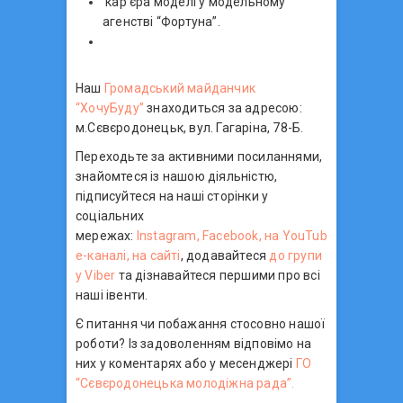
кар’єра моделі у модельному
агенстві “Фортуна”.
Наш
Громадський майданчик
“ХочуБуду”
знаходиться за адресою:
м.Сєвєродонецьк, вул. Гагаріна, 78-Б.
Переходьте за активними посиланнями,
знайомтеся із нашою діяльністю,
підписуйтеся на наші сторінки у
соціальних
мережах:
Instagram,
Facebook,
на YouTub
e-каналі,
на сайті
, додавайтеся
до групи
у Viber
та дізнавайтеся першими про всі
наші івенти.
Є питання чи побажання стосовно нашої
роботи? Із задоволенням відповімо на
них у коментарях або у месенджері
ГО
“Сєвєродонецька молодіжна рада”.