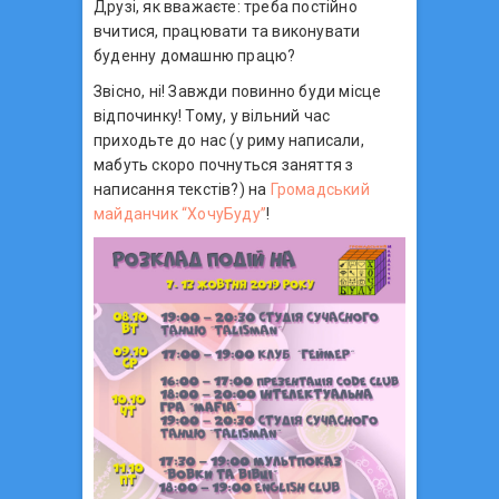
Друзі, як вважаєте: треба постійно
вчитися, працювати та виконувати
буденну домашню працю?
Звісно, ні! Завжди повинно буди місце
відпочинку! Тому, у вільний час
приходьте до нас (у риму написали,
мабуть скоро почнуться заняття з
написання текстів?) на
Громадський
майданчик “ХочуБуду”
!