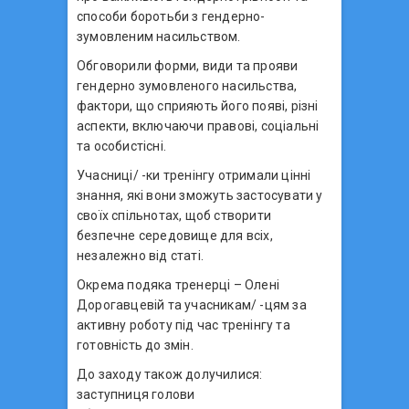
способи боротьби з гендерно-
зумовленим насильством.
Обговорили форми, види та прояви
гендерно зумовленого насильства,
фактори, що сприяють його появі, різні
аспекти, включаючи правові, соціальні
та особистісні.
Учасниці/ -ки тренінгу отримали цінні
знання, які вони зможуть застосувати у
своїх спільнотах, щоб створити
безпечне середовище для всіх,
незалежно від статі.
Окрема подяка тренерці – Олені
Дорогавцевій та учасникам/ -цям за
активну роботу під час тренінгу та
готовність до змін.
До заходу також долучилися:
заступниця голови