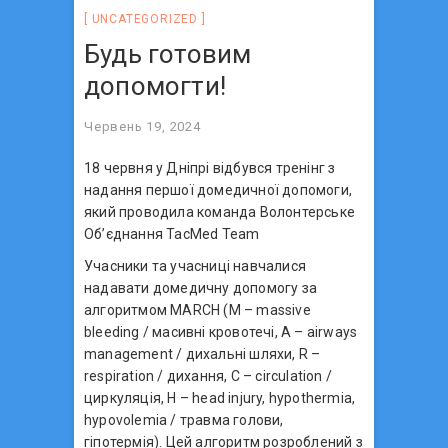
UNCATEGORIZED
Будь готовим
допомогти!
Червень 19, 2024
18 червня у Дніпрі відбувся тренінг з
надання першої домедичної допомоги,
який проводила команда Волонтерське
Об’єднання TacMed Team
Учасники та учасниці навчалися
надавати домедичну допомогу за
алгоритмом MARCH (M – massive
bleeding / масивні кровотечі, A – airways
management / дихальні шляхи, R –
respiration / дихання, С – circulation /
циркуляція, H – head injury, hypothermia,
hypovolemia / травма голови,
гіпотермія). Цей алгоритм розроблений з