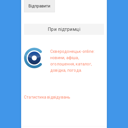
Відправити
При підтримці
Сєверодонецьк-online:
новини, афіша,
оголошення, каталог,
довідка, погода.
Статистика вiдвiдувань