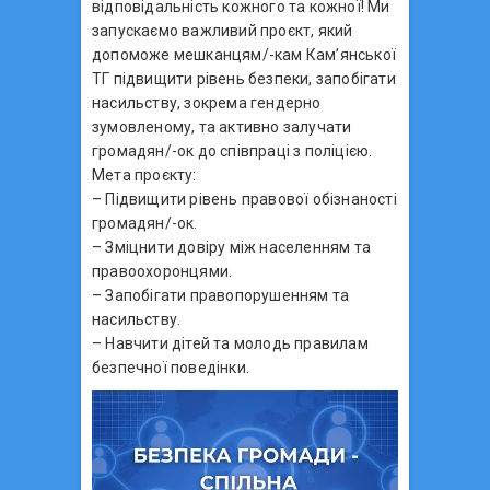
відповідальність кожного та кожної! Ми
запускаємо важливий проєкт, який
допоможе мешканцям/-кам Кам’янської
ТГ підвищити рівень безпеки, запобігати
насильству, зокрема гендерно
зумовленому, та активно залучати
громадян/-ок до співпраці з поліцією.
Мета проєкту:
– Підвищити рівень правової обізнаності
громадян/-ок.
– Зміцнити довіру між населенням та
правоохоронцями.
– Запобігати правопорушенням та
насильству.
– Навчити дітей та молодь правилам
безпечної поведінки.