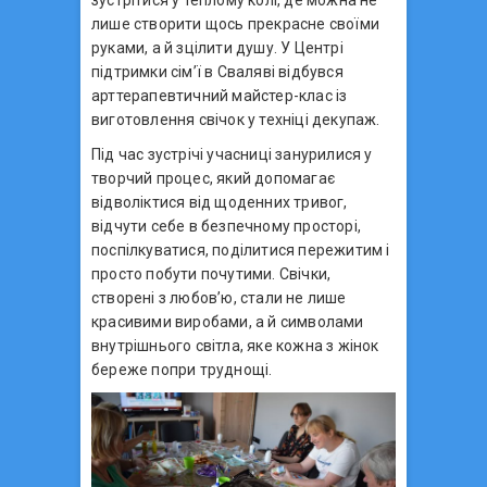
лише створити щось прекрасне своїми
руками, а й зцілити душу. У Центрі
підтримки сім’ї в Сваляві відбувся
арттерапевтичний майстер-клас із
виготовлення свічок у техніці декупаж.
Під час зустрічі учасниці занурилися у
творчий процес, який допомагає
відволіктися від щоденних тривог,
відчути себе в безпечному просторі,
поспілкуватися, поділитися пережитим і
просто побути почутими. Свічки,
створені з любов’ю, стали не лише
красивими виробами, а й символами
внутрішнього світла, яке кожна з жінок
береже попри труднощі.