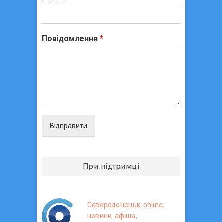
Повідомлення
*
Відправити
При підтримці
Сєверодонецьк-online:
новини, афіша,