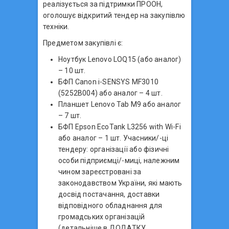
реалізується за підтримки ПРООН,
оголошує відкритий тендер на закупівлю
техніки.
Предметом закупівлі є:
Ноутбук Lenovo LOQ15 (або аналог)
– 10 шт.
БФП Canon i-SENSYS MF3010
(5252B004) або аналог – 4 шт.
Планшет Lenovo Tab M9 або аналог
– 7 шт.
БФП Epson EcoTank L3256 with Wi-Fi
або аналог – 1 шт. Учасники/-ці
тендеру: організації або фізичні
особи підприємці/-миці, належним
чином зареєстровані за
законодавством України, які мають
досвід постачання, доставки
відповідного обладнання для
громадських організацій
(детальніше в ДОДАТКУ