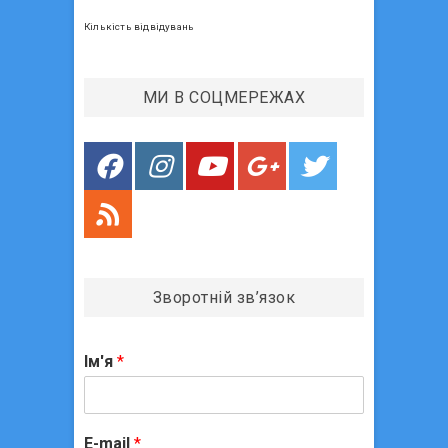
e
я
Кількість відвідувань
з
а
МИ В СОЦМЕРЕЖАХ
п
и
с
і
в
Зворотній зв’язок
Ім'я
*
E-mail
*