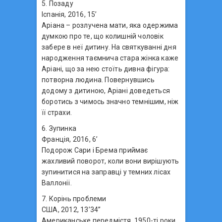
5. Позаду
Іспанія, 2016, 15’
Аріана – розлучена мати, яка одержима
думкою про те, що колишній чоловік
забере в неї дитину. На святкуванні дня
народження таємнича стара жінка каже
Аріані, що за нею стоїть дивна фігура:
потворна людина. Повернувшись
додому з дитиною, Аріані доведеться
боротись з чимось значно темнішим, ніж
її страхи.
6. Зупинка
Франція, 2016, 6’
Подорож Сари і Брема приймає
жахливий поворот, коли вони вирішують
зупинитися на заправці у темних лісах
Валлонії.
7. Корінь проблеми
США, 2012, 13’34’’
Американське передмістя, 1950-ті роки.