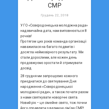
СМР
Грудень 22, 2018
У ГО «Сєвєродонецька молодіжна рада»
надзвичайна дата, нам виповнюється 8
рочків!
Протягом цих років команда організації
наважилася на багато подвигів і
досягла неймовірного результату. Ми
стали дорослими, але кожен день
продовжуємо зростати й отримувати
досвід.
28 грудня ми запрошуємо кожного
приєднатися до святкування Дня
народження «Сєвєродонецької
молодіжної ради», а також почати разом
з нами святкувати новорічні свята.
Новий рік – це сімейне свято, тож почни
його справля
ти з великою сім’єю СМР!