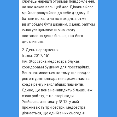
хлопець нарешті отримав повідомлення,
на яке чекав весь цей час. Дівчина його
мрій запрошує його до себе додому. Її
батьки поїхали на всі вихідні, а отже
візит обіцяє бути цікавим. Однак, раптом
юнак усвідомлює, що на карту
поставлено дещо більше, ніж його
цнотливість.
2. День народження
Італія, 2017, 15’
Ніч. Жорстока медсестра блукає
коридорами будинку для престарілих.
Вона наживається на тому, що продає
рецептурні препарати наркоманам та
краде речі у найслабших пацієнтів.
Єдине, що вона ненавидить більше, ніж
свою роботу, – це старі люди.
Увійшовши в палату № 12, у якій
проживають три сестри, медсестра
дізнається, що одній з них сьогодні