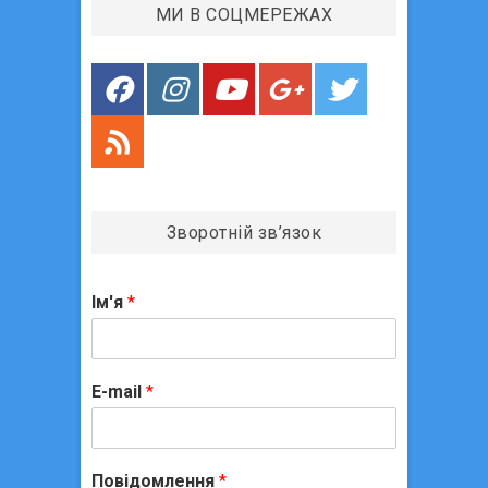
МИ В СОЦМЕРЕЖАХ
а
п
и
с
і
в
Зворотній зв’язок
Ім'я
*
E-mail
*
Повідомлення
*