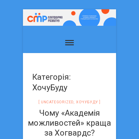
Категорія:
ХочуБуду
UNCATEGORIZED
,
ХОЧУБУДУ
Чому «Академія
можливостей» краща
за Хогвардс?