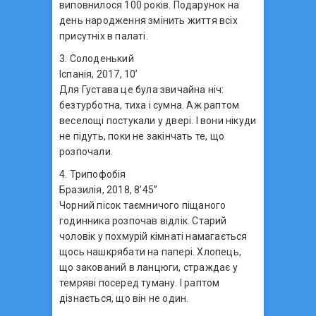
виповнилося 100 років. Подарунок на
день народження змінить життя всіх
присутніх в палаті.
3. Солоденький
Іспанія, 2017, 10’
Для Густава це була звичайна ніч:
безтурботна, тиха і сумна. Аж раптом
веселощі постукали у двері. І вони нікуди
не підуть, поки не закінчать те, що
розпочали.
4. Трипофобія
Бразилія, 2018, 8’45’’
Чорний пісок таємничого піщаного
годинника розпочав відлік. Старий
чоловік у похмурій кімнаті намагається
щось нашкрябати на папері. Хлопець,
що закований в ланцюги, страждає у
темряві посеред туману. І раптом
дізнається, що він не один.