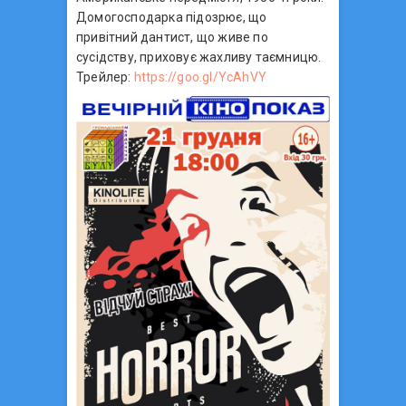
Домогосподарка підозрює, що
привітний дантист, що живе по
сусідству, приховує жахливу таємницю.
Трейлер:
https://goo.gl/YcAhVY