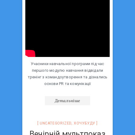
Учасники навчальної програми під час
першого модулю навчання відвідали
тренінг з командоутворення та дізнались
основи PR та комунікації
Детальніше
UNCATEGORIZED
,
ХОЧУБУДУ
Вечірній мультпоказ