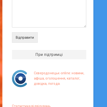
Відправити
При підтримці
Сєверодонецьк-online: новини,
афіша, оголошення, каталог,
довідка, погода.
Статистика вiдвiдувань