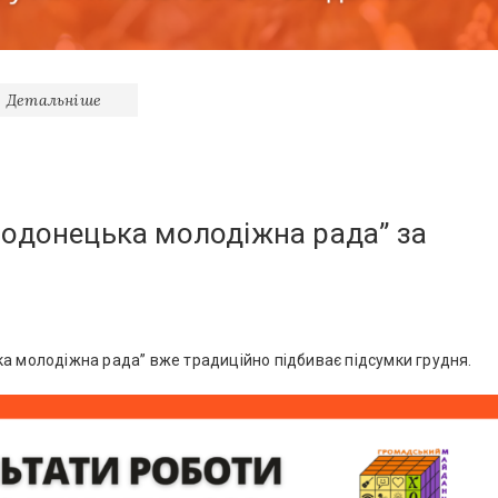
Детальніше
родонецька молодіжна рада” за
ка молодіжна рада” вже традиційно підбиває підсумки грудня.