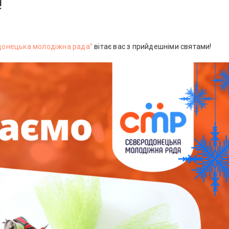
!
донецька молодіжна рада”
вітає вас з прийдешніми святами!