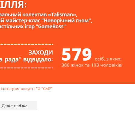
в інстаграм-акаунті ГО “СМР”
Детальніше