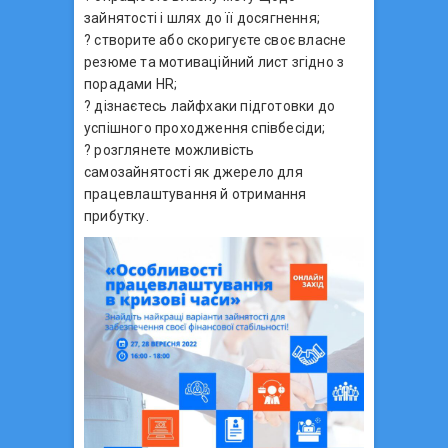
зайнятості і шлях до її досягнення;
? створите або скоригуєте своє власне
резюме та мотиваційний лист згідно з
порадами HR;
? дізнаєтесь лайфхаки підготовки до
успішного проходження співбесіди;
? розглянете можливість
самозайнятості як джерело для
працевлаштування й отримання
прибутку.