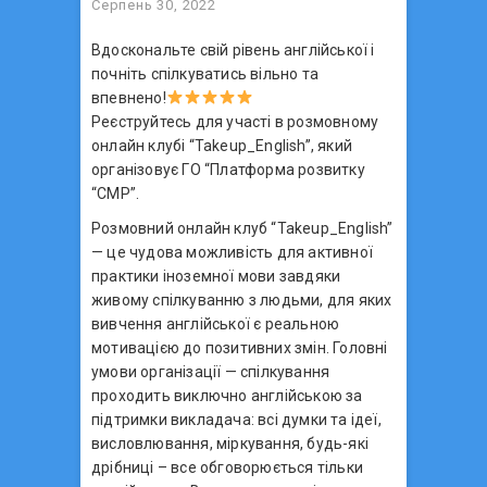
Серпень 30, 2022
Вдоскональте свій рівень англійської і
почніть спілкуватись вільно та
впевнено!
Реєструйтесь для участі в розмовному
онлайн клубі “Takeup_English”, який
організовує ГО “Платформа розвитку
“СМР”.
Розмовний онлайн клуб “Takeup_English”
— це чудова можливість для активної
практики іноземної мови завдяки
живому спілкуванню з людьми, для яких
вивчення англійської є реальною
мотивацією до позитивних змін. Головні
умови організації — спілкування
проходить виключно англійською за
підтримки викладача: всі думки та ідеї,
висловлювання, міркування, будь-які
дрібниці – все обговорюється тільки