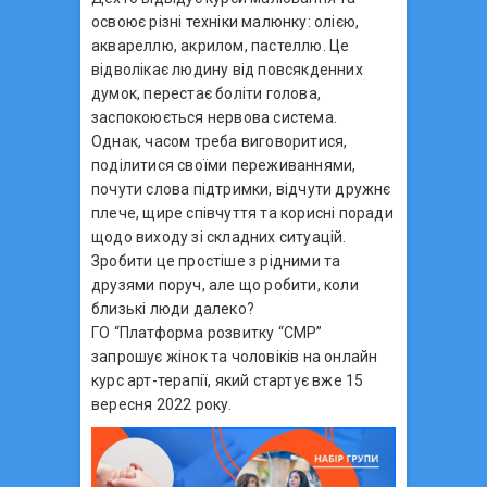
освоює різні техніки малюнку: олією,
аквареллю, акрилом, пастеллю. Це
відволікає людину від повсякденних
думок, перестає боліти голова,
заспокоюється нервова система.
Однак, часом треба виговоритися,
поділитися своїми переживаннями,
почути слова підтримки, відчути дружнє
плече, щире співчуття та корисні поради
щодо виходу зі складних ситуацій.
Зробити це простіше з рідними та
друзями поруч, але що робити, коли
близькі люди далеко?
ГО “Платформа розвитку “СМР”
запрошує жінок та чоловіків на онлайн
курс арт-терапії, який стартує вже 15
вересня 2022 року.