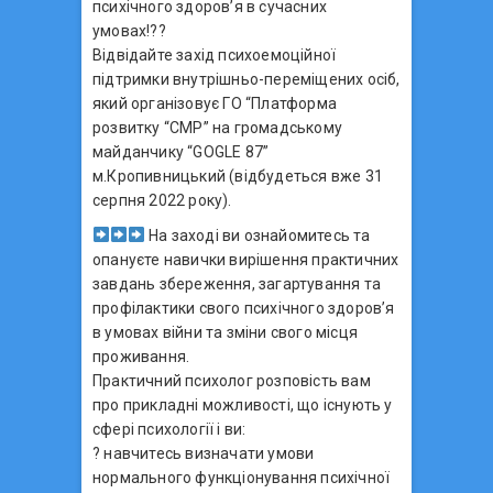
психічного здоров’я в сучасних
умовах!??
Відвідайте захід психоемоційної
підтримки внутрішньо-переміщених осіб,
який організовує ГО “Платформа
розвитку “СМР” на громадському
майданчику “GOGLE 87”
м.Кропивницький (відбудеться вже 31
серпня 2022 року).
На заході ви ознайомитесь та
опануєте навички вирішення практичних
завдань збереження, загартування та
профілактики свого психічного здоров’я
в умовах війни та зміни свого місця
проживання.
Практичний психолог розповість вам
про прикладні можливості, що існують у
сфері психології і ви:
? навчитесь визначати умови
нормального функціонування психічної