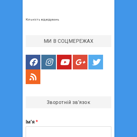
ц
і
Кількість відвідувань
я
з
МИ В СОЦМЕРЕЖАХ
а
п
и
с
і
в
Зворотній зв’язок
Ім'я
*