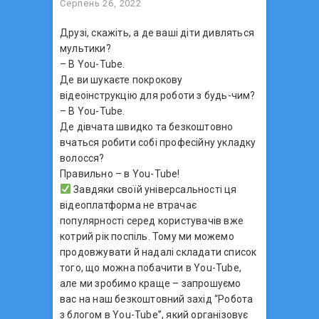
Серпень 26, 2022
Друзі, скажіть, а де ваші діти дивляться
мультики?
– В You-Tube.
Де ви шукаєте покрокову
відеоінструкцію для роботи з будь-чим?
– В You-Tube.
Де дівчата швидко та безкоштовно
вчаться робити собі професійну укладку
волосся?
Правильно – в You-Tube!
Завдяки своїй універсальності ця
відеоплатформа не втрачає
популярності серед користувачів вже
котрий рік поспіль. Тому ми можемо
продовжувати й надалі складати список
того, що можна побачити в You-Tube,
але ми зробимо краще – запрошуємо
вас на наш безкоштовний захід “Робота
з блогом в You-Tube”, який організовує