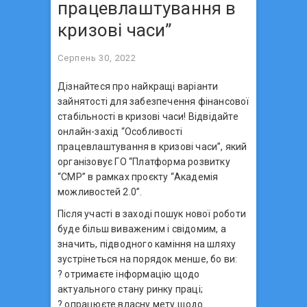
працевлаштування в
кризові часи”
Серпень 30, 2022
Дізнайтеся про найкращі варіанти
зайнятості для забезпечення фінансової
стабільності в кризові часи! Відвідайте
онлайн-захід “Особливості
працевлаштування в кризові часи”, який
організовує ГО “Платформа розвитку
“СМР” в рамках проєкту “Академія
можливостей 2.0”.
Після участі в заході пошук нової роботи
буде більш виваженим і свідомим, а
значить, підводного каміння на шляху
зустрінеться на порядок менше, бо ви:
? отримаєте інформацію щодо
актуального стану ринку праці;
? опрацюєте власну мету щодо