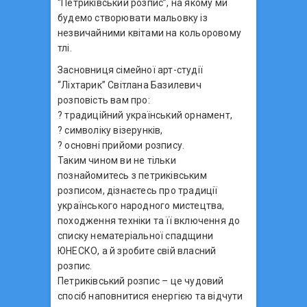
“Петриківський розпис”, на якому ми
будемо створювати мальовку із
незвичайними квітами на кольоровому
тлі.
Засновниця сімейної арт-студії
“Ліхтарик” Світлана Базилевич
розповість вам про:
? традиційний український орнамент,
? символіку візерунків,
? основні прийоми розпису.
Таким чином ви не тільки
познайомитесь з петриківським
розписом, дізнаєтесь про традиції
українського народного мистецтва,
походження техніки та її включення до
списку нематеріальної спадщини
ЮНЕСКО, а й зробите свій власний
розпис.
Петриківський розпис – це чудовий
спосіб наповнитися енергією та відчути