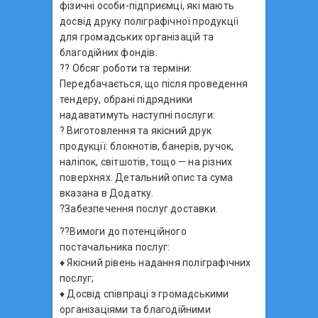
фізичні особи-підприємці, які мають
досвід друку поліграфічної продукції
для громадських організацій та
благодійних фондів.
?? Обсяг роботи та терміни:
Передбачається, що після проведення
тендеру, обрані підрядники
надаватимуть наступні послуги:
? Виготовлення та якісний друк
продукції: блокнотів, банерів, ручок,
наліпок, світшотів, тощо — на різних
поверхнях. Детальний опис та сума
вказана в Додатку.
?Забезпечення послуг доставки.
??Вимоги до потенційного
постачальника послуг:
♦️ Якісний рівень надання поліграфічних
послуг;
♦️ Досвід співпраці з громадськими
організаціями та благодійними