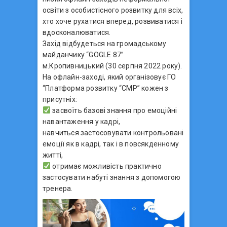
освіти з особистісного розвитку для всіх,
хто хоче рухатися вперед, розвиватися і
вдосконалюватися.
Захід відбудеться на громадському
майданчику “GOGLE 87”
м.Кропивницький (30 серпня 2022 року).
На офлайн-заході, який організовує ГО
“Платформа розвитку “СМР” кожен з
присутніх:
засвоїть базові знання про емоційні
навантаження у кадрі,
навчиться застосовувати контрольовані
емоції як в кадрі, так і в повсякденному
житті,
отримає можливість практично
застосувати набуті знання з допомогою
тренера.