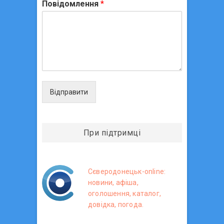
Повідомлення
*
Відправити
При підтримці
Сєверодонецьк-online:
новини, афіша,
оголошення, каталог,
довідка, погода.