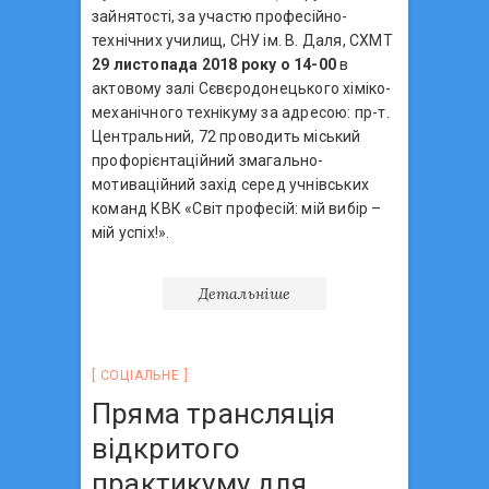
зайнятості, за участю професійно-
технічних училищ, СНУ ім. В. Даля, СХМТ
29 листопада 2018 року о 14-00
в
актовому залі Сєвєродонецького хіміко-
механічного технікуму за адресою: пр-т.
Центральний, 72 проводить міський
профорієнтаційний змагально-
мотиваційний захід серед учнівських
команд КВК «Світ професій: мій вибір –
мій успіх!».
Детальніше
СОЦIАЛЬНЕ
Пряма трансляція
відкритого
практикуму для