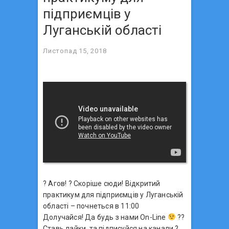
підприємців у
Луганській області
Листопад 15, 2018
?
Агов!
?
Скоріше сюди! Відкритий
практикум для підприємців у Луганській
області – почнеться в 11:00
Долучайся! Да будь з нами On-Line
?
?
Ставь лайки, та пі
дписуйся на канали
?