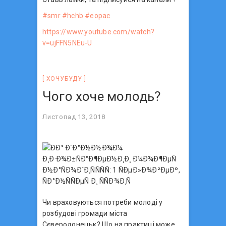
#
smr
#
hchb
#
eopac
https://www.youtube.com/watch?
v=ujFFN5NEu-U
ХОЧУБУДУ
Чого хоче молодь?
Листопад 13, 2018
Чи враховуються потреби молоді у
розбудові громади міста
Сєверодонецьк? Що на практиці може