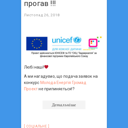
прогав !!!
Листопад 26, 2018
Любі наші!
А ми нагадуємо, що подача заявок на
конкурс
Молода Енергія Громад
Проект
не припиняється!
?
Детальніше
СОЦIАЛЬНЕ