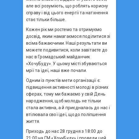
але всі розуміють, що роблять корисну
справу і від цього енергії та натхнення
стає тільки більше.
Кожен рік ми ростемо та отримуємо
досвід, яким намагаємося поділитися зі
всіма бажаючими. Наші результати ви
можете подивитися, коли завітаєте до
нас в Громадський майданчик
«ХочуБуду». У цьому місті збуваються
мрії та ідеї, наші вже почали.
Одним із пунктів мети організації є:
підвищення активності молоді в різних
сферах, тому ми бажаємо у свій День
народження, щоб молодь не тільки
стала активна, а й приєдналась до нас і
втілювала свої ідеї, щодо поліпшення
життя.
Приходь до нас 28 грудня з 18:00 до
21:00 на ГМ «ХочуБуду» і проведи цей