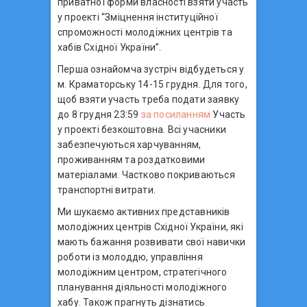
приватної форми вл
асності взяти участь
у проекті “Зміцнення інституційної
спроможності молодіжних центрів та
хабів Східної України”.
Перша ознайомча зустріч відбудеться у
м. Краматорську 14-15 грудня. Для того,
щоб взяти участь треба подати заявку
до 8 грудня 23:59
за посиланням
Участь
у проекті безкоштовна. Всі учасники
забезпечуються харчуванням,
проживанням та роздатковими
матеріалами. Частково покриваються
транспортні витрати.
Ми шукаємо активних представників
молодіжних центрів Східної України, які
мають бажання розвивати свої навички
роботи із молоддю, управління
молодіжним центром, стратегічного
планування діяльності молодіжного
хабу. Також прагнуть дізнатись