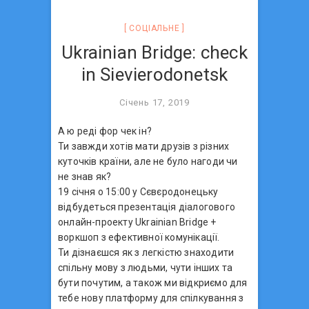
СОЦIАЛЬНЕ
Ukrainian Bridge: check
in Sievierodonetsk
Січень 17, 2019
А ю реді фор чек ін?
Ти завжди хотів мати друзів з різних
куточків країни, але не було нагоди чи
не знав як?
19 січня о 15:00 у Сєвєродонецьку
відбудеться презентація діалогового
онлайн-проекту Ukrainian Bridge +
воркшоп з ефективної комунікації.
Ти дізнаєшся як з легкістю знаходити
спільну мову з людьми, чути інших та
бути почутим, а також ми відкриємо для
тебе нову платформу для спілкування з