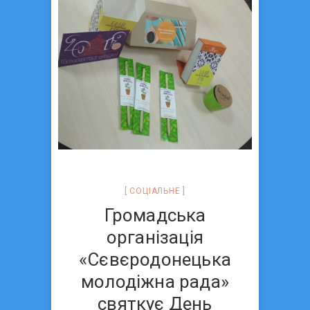
СОЦIАЛЬНЕ
Громадська
організація
«Сєвєродонецька
молодіжна рада»
святкує День