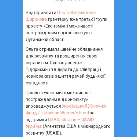
Раді привітати
Ольга Витальевна
Широкова
грантерку вже третьої групи
проекту «Економічні можливості
постраждалим від конфлікту» в
Луганській області.
Ольга отримала швейне обладнання
для розвитку та розширення своєї
справи в м. Сєвєродонецьк.
Підприємиця відкрита до співпраці і
нових заказів з шиття речей будь-якої
складності.
Проект «Економічні можливості
постраждалим від конфлікту»
впроваджується
Український Жіночий
Фонд / Ukrainian Women’s Fund
за
підтримки
USAID Ukraine – USAID
Україна
(Агентства США з міжнародного
розвитку (USAID).