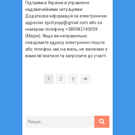
Підтримка України в управлінні
надзвичайними ситуаціями
Додаткова інформація за електронною
адресою zpcityopp@gmail.com або за
номером телефону +380982143009
(Марія). Якщо ви неправильно
повідомите адресу електронної пошти
або телефон, ми, на жаль, не зможемо з
вами зв’язатися та запросити до участі.
Н
P
1
P
2
P
3
N
a
a
a
e
а
g
g
g
x
в
e
e
e
t
p
і
a
г
g
а
e