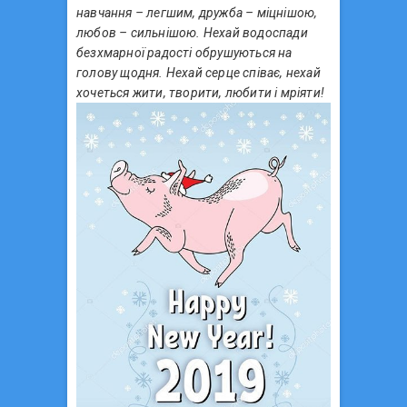
навчання – легшим, дружба – міцнішою,
любов – сильнішою. Нехай водоспади
безхмарної радості обрушуються на
голову щодня. Нехай серце співає, нехай
хочеться жити, творити, любити і мріяти!