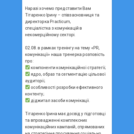
Наразі хочемо представити Вам
Тітаренко Ірину – співзасновниця та
директорка Practicum,
спеціалістка з комунікацій в
некомерційному секторі.
02.08. в рамках тренінгу на тему «PR,
комунікації» наша тренерка розповість
про:
компоненти комунікаційної стратегії;
ядро, образ та сегментацію цільової
аудиторії;
особливості розробки ефективного
контенту;
діджитал засоби комунікації.
Тітаренко Ірина має досвід у підготовці
та впровадженні комплексних
комунікаційних кампаній, спрямованих
на стратегічне просування соціально