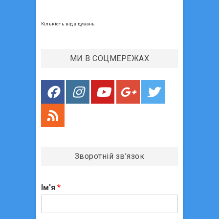
ц
і
Кількість відвідувань
я
з
МИ В СОЦМЕРЕЖАХ
а
п
и
с
і
в
Зворотній зв’язок
Ім'я
*