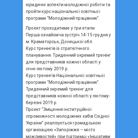
юридичні аспекти молодіжної роботи та
пройти курс національної освітньої
програми “Молодіжний працівник”.
Проект проходитиме у три етапи:
Перша ознайомча зустріч 14-15 грудня у
м. Краматорськ, Донецької обл.
Курс тренінгів із стратегічного
планування. Триденний окремий тренінг
для представників кожної області у
січні-лютому 2019 р.
Курс тренінгів Національної освітньої
програми “Молодіжний працівник”.
Триденний окремий тренінг для
представників кожної області у лютому-
березні 2019 р.
Проект “Зміцення інституційної
спроможності молодіжних хабів Східної
України” реалізується громадською
організацією «Запоріжжя – місто
можливостей» при підтримці «Ініціативи