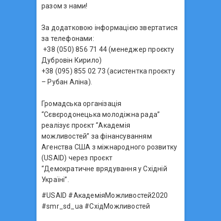
разом з нами!
За додатковою інформацією звертатися
за телефонами:
+38 (050) 856 71 44 (менеджер проєкту
Дубровін Кирило)
+38 (095) 855 02 73 (асистентка проєкту
– Рубан Аліна).
Громадська організація
“Сєвєродонецька молодіжна рада”
реалізує проєкт “Академія
можливостей” за фінансуванням
Агенства США з міжнародного розвитку
(USAID) через проєкт
“Демократичне врядування у Східній
Україні”.
#USAID #АкадеміяМожливостей2020
#smr_sd_ua #СхідМожливостей