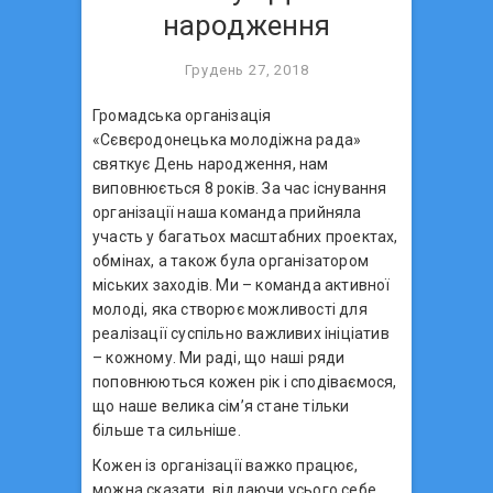
народження
Грудень 27, 2018
Громадська організація
«Сєвєродонецька молодіжна рада»
святкує День народження, нам
виповнюється 8 років. За час існування
організації наша команда прийняла
участь у багатьох масштабних проектах,
обмінах, а також була організатором
міських заходів. Ми – команда активної
молоді, яка створює можливості для
реалізації суспільно важливих ініціатив
– кожному. Ми раді, що наші ряди
поповнюються кожен рік і сподіваємося,
що наше велика сім’я стане тільки
більше та сильніше.
Кож
ен із організації важко працює,
можна сказати, віддаючи усього себе,