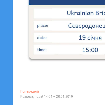
Н
Попередній
П
Розклад подій 14.01 – 20.01.2019
о
а
п