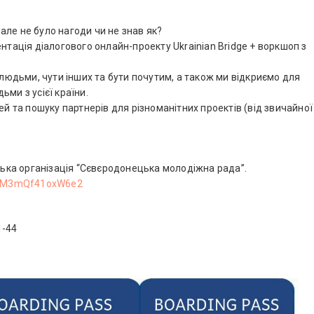
 але не було нагоди чи не знав як?
нтація діалогового онлайн-проекту Ukrainian Bridge + воркшоп з
 людьми, чути інших та бути почутим, а також ми відкриємо для
ми з усієї країни.
ей та пошуку партнерів для різноманітних проектів (від звичайної
ка організація “Сєвєродонецька молодіжна рада”.
vZqM3mQf41oxW6e2
1-44