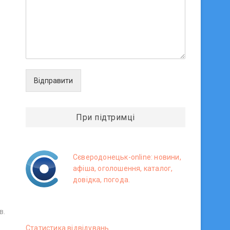
Відправити
При підтримці
Сєверодонецьк-online: новини,
афіша, оголошення, каталог,
довідка, погода.
в.
Статистика вiдвiдувань