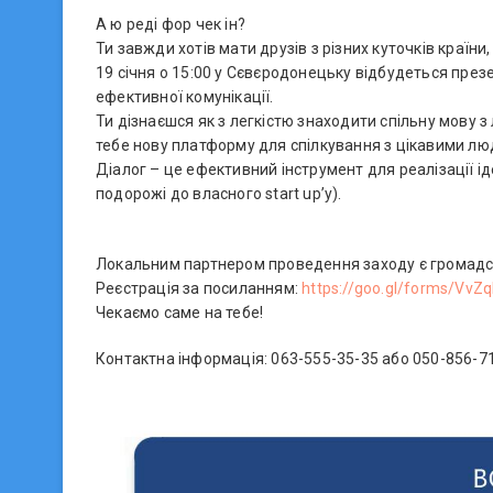
А ю реді фор чек ін?
Ти завжди хотів мати друзів з різних куточків країни,
19 січня о 15:00 у Сєвєродонецьку відбудеться презе
ефективної комунікації.
Ти дізнаєшся як з легкістю знаходити спільну мову з
тебе нову платформу для спілкування з цікавими людь
Діалог – це ефективний інструмент для реалізації ід
подорожі до власного start up’у).
Локальним партнером проведення заходу є громадсь
Реєстрація за посиланням:
https://goo.gl/forms/V
Чекаємо саме на тебе!
Контактна інформація: 063-555-35-35 або 050-856-7