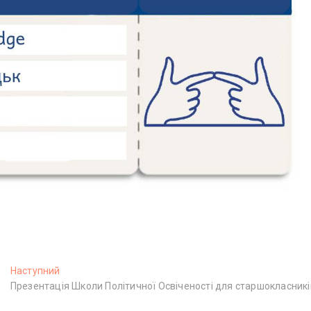
Наступний
Н
Презентація Школи Політичної Освіченості для старшокласникі
а
с