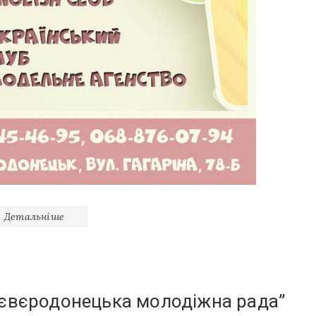
Детальніше
Сєвєродонецька молодіжна рада”