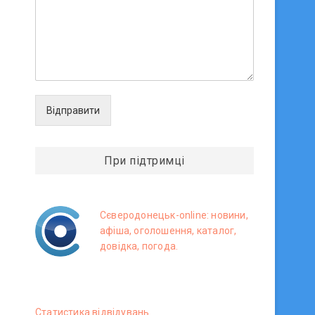
Відправити
При підтримці
Сєверодонецьк-online: новини,
афіша, оголошення, каталог,
довідка, погода.
Статистика вiдвiдувань