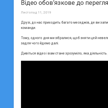
Відео обов’язкове до перегл
Листопад 11, 2019
Друзі, до нас приходить багато меседжів, де ви зап
команди.
Тому, одного дня ми зібралися, щоб зняти цей невели
задля чого йдемо далі.
Дивіться відео і вам стане зрозуміло, яка діяльність 