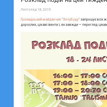
Листопад 18, 2019
Громадський майданчик “ХочуБуду”
запрошує всіх жи
дорослих, цікаві івенти і, як завжди — перегляд цік