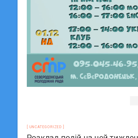
UNCATEGORIZED
Розклад подій на цей тижден