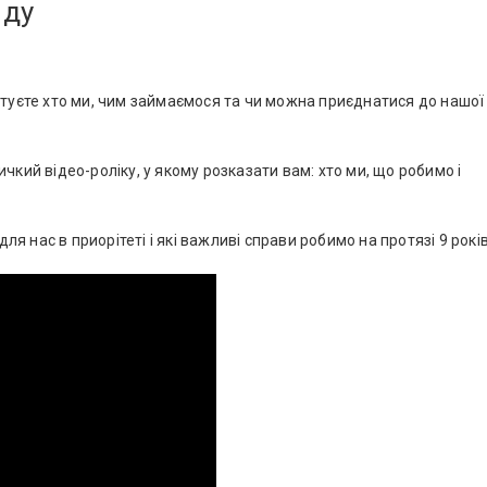
яду
итуєте хто ми, чим займаємося та чи можна приєднатися до нашої
чкий відео-роліку, у якому розказати вам: хто ми, що робимо і
для нас в приорітеті і які важливі справи робимо на протязі 9 років