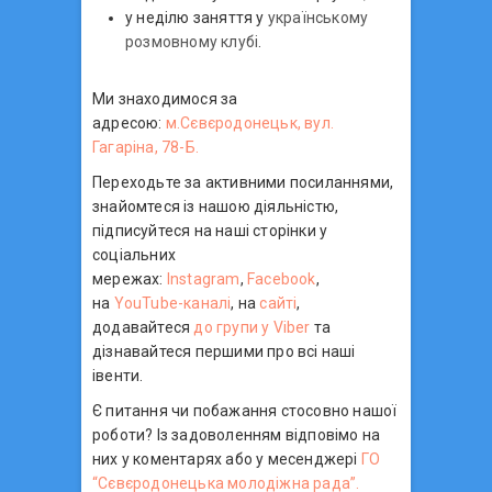
у неділю заняття у
українському
розмовному клубі
.
Ми знаходимося за
адресою:
м.Сєвєродонецьк, вул.
Гагаріна, 78-Б.
Переходьте за активними посиланнями,
знайомтеся із нашою діяльністю,
підписуйтеся на наші сторінки у
соціальних
мережах:
Instagram
,
Facebook
,
на
YouTube-каналі
, на
сайті
,
додавайтеся
до групи у Viber
та
дізнавайтеся першими про всі наші
івенти.
Є питання чи побажання стосовно нашої
роботи? Із задоволенням відповімо на
них у коментарях або у месенджері
ГО
“Сєвєродонецька молодіжна рада”.