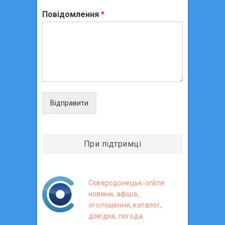
Повідомлення
*
Відправити
При підтримці
Сєверодонецьк-online:
новини, афіша,
оголошення, каталог,
довідка, погода.