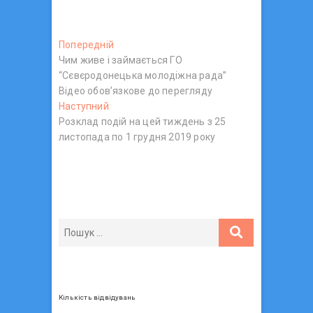
Н
Попередній
П
Чим живе і займається ГО
о
а
“Сєвєродонецька молодіжна рада”
п
в
Відео обов’язкове до перегляду
е
Наступний
Н
р
і
Розклад подій на цей тиждень з 25
а
е
г
листопада по 1 грудня 2019 року
с
д
т
н
а
у
і
ц
п
й
н
п
і
и
о
я
й
с
з
п
т
о
:
а
с
п
т
Кількість відвідувань
: