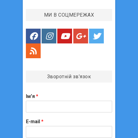
и
с
МИ В СОЦМЕРЕЖАХ
і
в
Зворотній зв’язок
Ім'я
*
E-mail
*