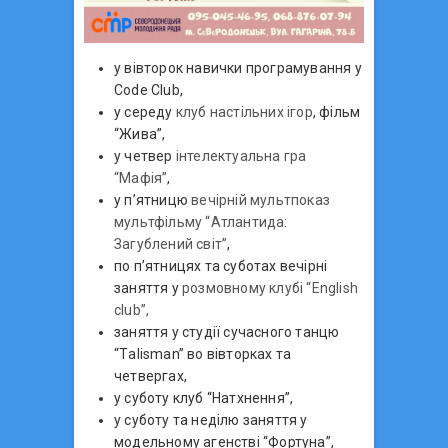
у вівторок навички програмування у
Code Club,
у середу
клуб настільних ігор
, фільм
“Жива”,
у четвер
інтелектуальна гра
“Мафія”
,
у п’ятницю
вечірній мультпоказ
мультфільму “Атлантида:
Загублений світ”
,
по п’ятницях та суботах вечірні
заняття у
розмовному клубі “English
club”,
заняття у студії сучасного танцю
“Тalisman” во вівторках та
четвергах,
у суботу клуб “Натхнення”,
у суботу та неділю заняття у
модельному агенстві “Фортуна”,