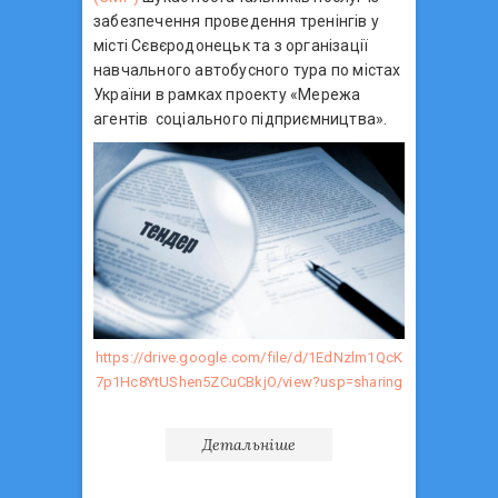
забезпечення проведення тренінгів у
місті Сєвєродонецьк та з організації
навчального автобусного тура по містах
України в рамках проекту «Мережа
агентів соціального підприємництва».
https://drive.google.com/file/d/1EdNzlm1QcK
7p1Hc8YtUShen5ZCuCBkjO/view?usp=sharing
Детальніше