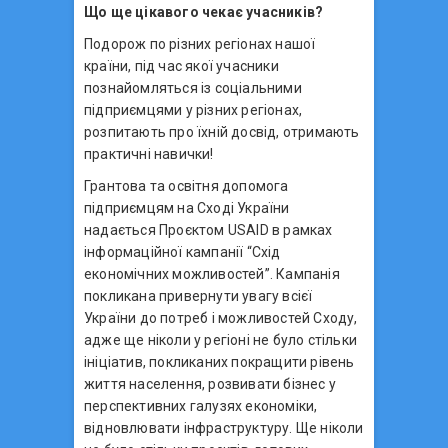
Що ще цікавого чекає учасників?
Подорож по різних регіонах нашої
країни, під час якої учасники
познайомляться із соціальними
підприємцями у різних регіонах,
розпитають про їхній досвід, отримають
практичні навички!
Грантова та освітня допомога
підприємцям на Сході України
надається Проєктом USAID в рамках
інформаційної кампанії “Схід
економічних можливостей”. Кампанія
покликана привернути увагу всієї
України до потреб і можливостей Сходу,
адже ще ніколи у регіоні не було стільки
ініціатив, покликаних покращити рівень
життя населення, розвивати бізнес у
перспективних галузях економіки,
відновлювати інфраструктуру. Ще ніколи