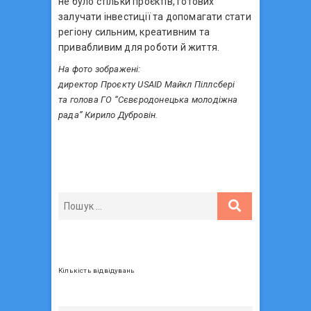
не було стільки проєктів, готових
залучати інвестиції та допомагати стати
регіону сильним, креативним та
привабливим для роботи й життя.
На фото зображені:
директор Проєкту USAID Майкл Піллсбері
та голова ГО “Сєвєродонецька молодіжна
рада” Кирило Дубровін.
Кількість відвідувань