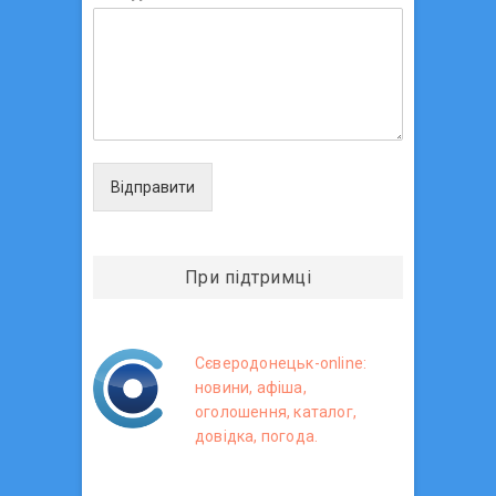
Відправити
При підтримці
Сєверодонецьк-online:
новини, афіша,
оголошення, каталог,
довідка, погода.