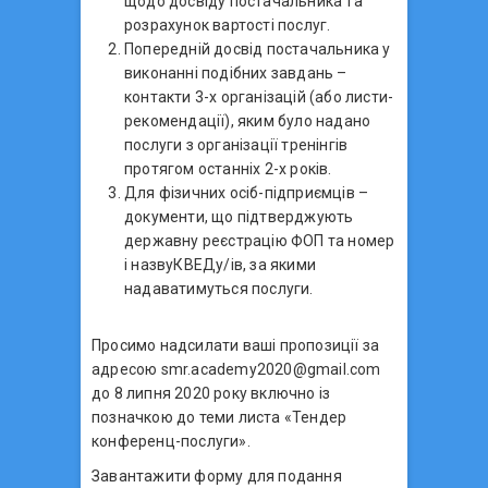
щодо досвіду постачальника та
розрахунок вартості послуг.
Попередній досвід постачальника у
виконанні подібних завдань –
контакти 3-х організацій (або листи-
рекомендації), яким було надано
послуги з організації тренінгів
протягом останніх 2-х років.
Для фізичних осіб-підприємців –
документи, що підтверджують
державну реєстрацію ФОП та номер
і назвуКВЕДу/ів, за якими
надаватимуться послуги.
Просимо надсилати ваші пропозиції за
адресою smr.academy2020@gmail.com
до 8 липня 2020 року включно із
позначкою до теми листа «Тендер
конференц-послуги».
Завантажити форму для подання