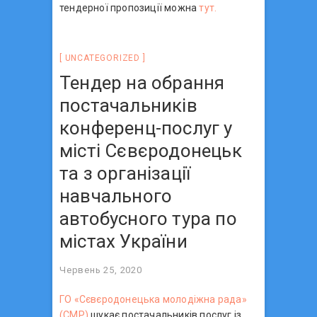
тендерної пропозиції можна
тут.
UNCATEGORIZED
Тендер на обрання
постачальників
конференц-послуг у
місті Сєвєродонецьк
та з організації
навчального
автобусного тура по
містах України
Червень 25, 2020
ГО «Сєвєродонецька молодіжна рада»
(СМР)
шукає постачальників послуг із