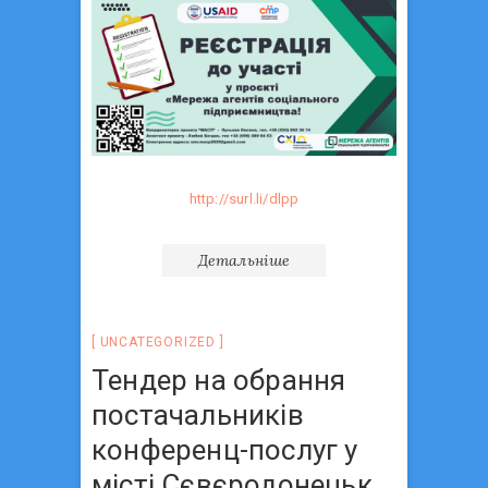
http://surl.li/dlpp
Детальніше
UNCATEGORIZED
Тендер на обрання
постачальників
конференц-послуг у
місті Сєвєродонецьк