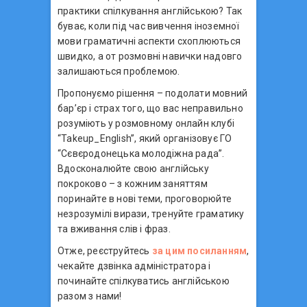
практики спілкування англійською? Так
буває, коли під час вивчення іноземної
мови граматичні аспекти схоплюються
швидко, а от розмовні навички надовго
залишаються проблемою.
Пропонуємо рішення – подолати мовний
бар’єр і страх того, що вас неправильно
розуміють у розмовному онлайн клубі
“Takeup_English”, який організовує ГО
“Сєвєродонецька молодіжна рада”.
Вдосконалюйте свою англійську
покроково – з кожним заняттям
поринайте в нові теми, проговорюйте
незрозумілі вирази, тренуйте граматику
та вживання слів і фраз.
Отже, реєструйтесь
за цим посиланням
,
чекайте дзвінка адміністратора і
починайте спілкуватись англійською
разом з нами!