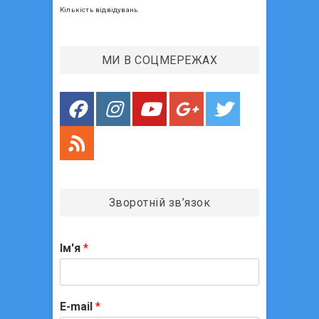
і
Кількість відвідувань
я
з
МИ В СОЦМЕРЕЖАХ
а
п
и
с
і
в
Зворотній зв’язок
Ім'я
*
E-mail
*