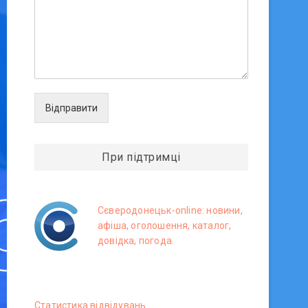
Відправити
При підтримці
Сєверодонецьк-online: новини,
афіша, оголошення, каталог,
довідка, погода.
Статистика вiдвiдувань