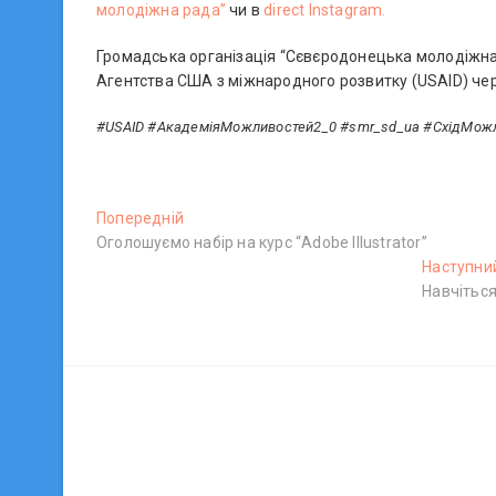
молодіжна рада”
чи в
direct Instagram.
Громадська організація “Сєвєродонецька молодіжна 
Агентства США з міжнародного розвитку (USAID) чер
#USAID #АкадеміяМожливостей2_0 #smr_sd_ua #СхідМожл
Н
Попередній
П
Оголошуємо набір на курс “Adobe Illustrator”
о
а
п
Наступни
в
е
Навчіться
р
і
е
г
д
н
а
і
ц
й
п
і
о