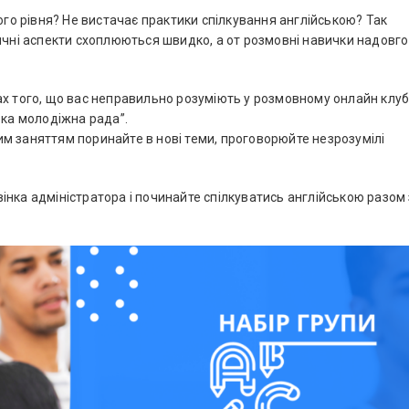
ого рівня? Не вистачає практики спілкування англійською? Так
ичні аспекти схоплюються швидко, а от розмовні навички надовго
ах того, що вас неправильно розуміють у розмовному онлайн клуб
ька молодіжна рада”.
м заняттям поринайте в нові теми, проговорюйте незрозумілі
вінка адміністратора і починайте спілкуватись англійською разом 