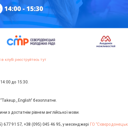
 в клубі реєструйтесь тут
14:00 до 15:30.
“Takeup_English” безоплатне.
и з достатнім рівнем англійської мови.
) 677 91 57, +38 (095) 045 46 95, у месенджері
ГО “Сєвєродонецьк