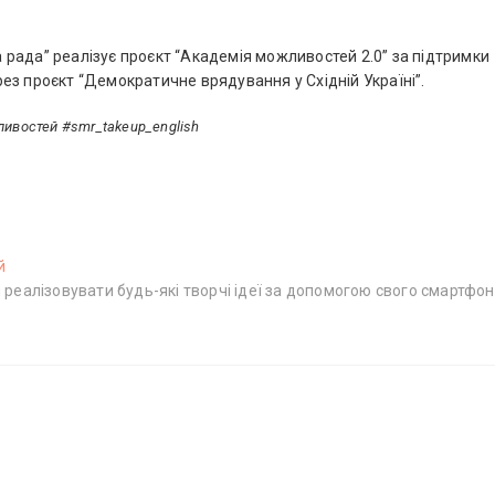
рада” реалізує проєкт “Академія можливостей 2.0” за підтримки
ез проєкт “Демократичне врядування у Східній Україні”.
ивостей #smr_takeup_english
й
Н
 реалізовувати будь-які творчі ідеї за допомогою свого смартфон
а
с
т
у
п
н
и
й
п