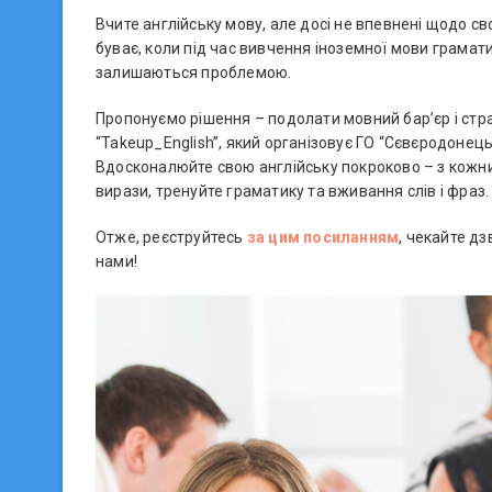
Вчите англійську мову, але досі не впевнені щодо св
буває, коли під час вивчення іноземної мови грамат
залишаються проблемою.
Пропонуємо рішення – подолати мовний бар’єр і стр
“Takeup_English”, який організовує ГО “Сєвєродонец
Вдосконалюйте свою англійську покроково – з кожни
вирази, тренуйте граматику та вживання слів і фраз.
Отже, реєструйтесь
за цим посиланням
, чекайте дз
нами!