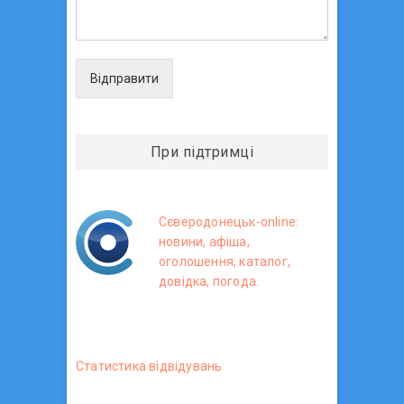
Відправити
При підтримці
Сєверодонецьк-online:
новини, афіша,
оголошення, каталог,
довідка, погода.
Статистика вiдвiдувань