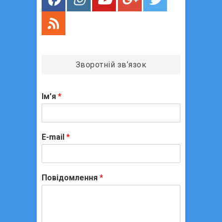
в
Зворотній зв’язок
Ім'я
*
E-mail
*
Повідомлення
*