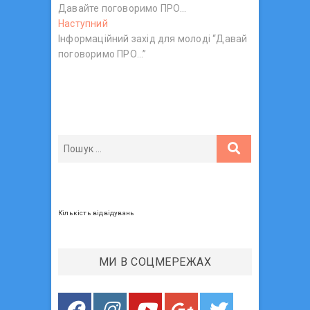
Давайте поговоримо ПРО…
о
а
Наступний
Н
п
в
Інформаційний захід для молоді “Давай
а
е
поговоримо ПРО…”
с
р
і
т
е
г
у
д
п
н
а
н
і
ц
и
й
й
п
і
п
о
я
о
с
з
с
т
т
:
а
Кількість відвідувань
:
п
и
МИ В СОЦМЕРЕЖАХ
с
і