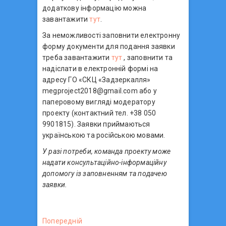
додаткову інформацію можна
завантажити
тут
.
За неможливості заповнити електронну
форму документи для подання заявки
треба завантажити
тут
, заповнити та
надіслати в електронній формі на
адресу ГО «СКЦ «Задзеркалля»
megproject2018@gmail.com або у
паперовому вигляді модератору
проекту (контактний тел. +38 050
9901815). Заявки приймаються
українською та російською мовами.
У разі потреби, команда проекту може
надати консультаційно-інформаційну
допомогу із заповненням та подачею
заявки.
Н
Попередній
П