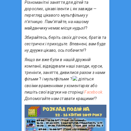
Різноманітні заняття для дітей та
дорослих, цікаві івенти і, як завжди —
перегляд цікавого мультфільму у
п’ятницю. Пам’ятайте, на нашому
майданчику немає місця нудьзі!
?
Збирайтесь, беріть своїх діточок, братів та
сестричок і приходьте. Впевнені, вам буде
ну дуууже цікаво, ось побачите!
?
Якщо ви вже були в нашій дружній
компанії, відвідували наші заходи, курси,
тренінги, заняття, дивилися разом з нами
фільми
?
і мультфільми
?
діліться
своїми враженнями у коментарях або
пишіть свої відгуки на сторінці
Facebook.
Допомогайте нам ставати кращими!
?