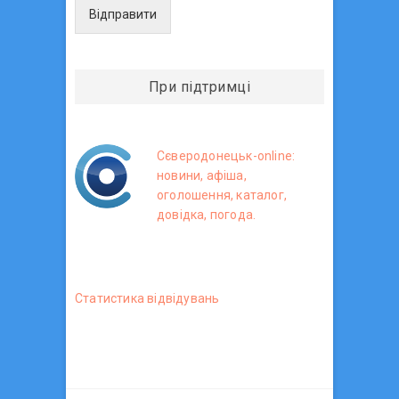
Відправити
При підтримці
Сєверодонецьк-online:
новини, афіша,
оголошення, каталог,
довідка, погода.
Статистика вiдвiдувань