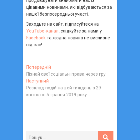
продовжувати знайомити вас із
цікавими новинами, які відбуваються за
нашої безпосередньої участі.
Заходьте на сайт, підписуйтеся на
YouTube-канал
, слідкуйте за нами у
Facebook
та жодна новина не вислизне
від вас!
Н
Попередній
П
Пізнай свої соціальні права через гру
о
а
Наступний
Н
п
в
Розклад подій на цей тиждень з 29
а
е
квітня по 5 травня 2019 року
с
р
і
т
е
г
у
д
п
н
а
н
і
ц
и
й
й
п
і