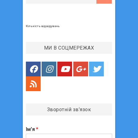
п
о
я
о
с
з
с
т
т
:
а
Кількість відвідувань
:
п
и
МИ В СОЦМЕРЕЖАХ
с
і
в
Зворотній зв’язок
Ім'я
*