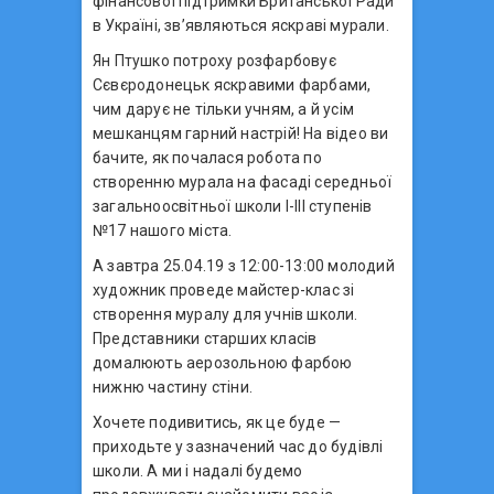
фінансової підтримки Британської Ради
в Україні, зв’являються яскраві мурали.
Ян Птушко потроху розфарбовує
Сєвєродонецьк яскравими фарбами,
чим дарує не тільки учням, а й усім
мешканцям гарний настрій! На відео ви
бачите, як почалася робота по
створенню мурала на фасаді середньої
загальноосвітньої школи I-III ступенів
№17 нашого міста.
А завтра 25.04.19 з 12:00-13:00 молодий
художник проведе майстер-клас зі
створення муралу для учнів школи.
Представники старших класів
домалюють аерозольною фарбою
нижню частину стіни.
Хочете подивитись, як це буде —
приходьте у зазначений час до будівлі
школи. А ми і надалі будемо