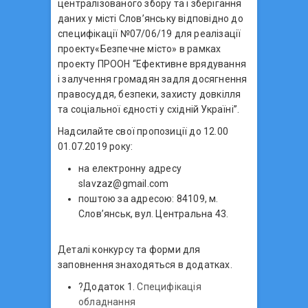
централізованого збору та і зберігання
даних у місті Слов’янську відповідно до
специфікації №07/06/19 для реалізації
проекту«Безпечне місто» в рамках
проекту ПРООН “Ефективне врядування
і залучення громадян задля досягнення
правосуддя, безпеки, захисту довкілля
та соціальної єдності у східній Україні”.
Надсилайте свої пропозиції до 12.00
01.07.2019 року:
на електронну адресу
slavzaz@gmail.com
поштою за адресою: 84109, м.
Слов’янськ, вул. Центральна 43.
Деталі конкурсу та форми для
заповнення знаходяться в додатках.
?Додаток 1.
Специфікація
обладнання