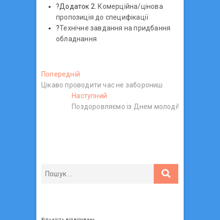
?Додаток 2.
Комерційна/цінова
пропозиція до специфікації
?
Технічне завдання на придбання
обладнання
Н
Попередній
П
Цікаво проводити час не заборониш
о
а
Наступний
п
Н
в
Поздоровляємо із Днем молоді!
е
а
р
с
і
е
т
г
д
у
н
п
а
і
н
ц
й
и
п
й
і
о
п
я
с
о
з
т
с
Кількість відвідувань