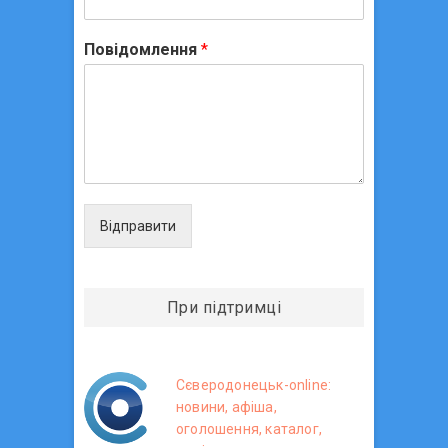
Повідомлення
*
Відправити
При підтримці
Сєверодонецьк-online:
новини, афіша,
оголошення, каталог,