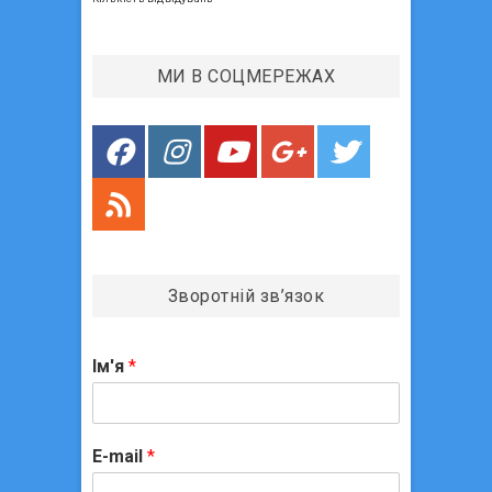
:
т
а
:
п
МИ В СОЦМЕРЕЖАХ
и
с
і
в
Зворотній зв’язок
Ім'я
*
E-mail
*