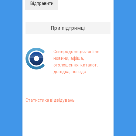
Відправити
При підтримці
Сєверодонецьк-online:
новини, афіша,
оголошення, каталог,
довідка, погода.
Статистика вiдвiдувань