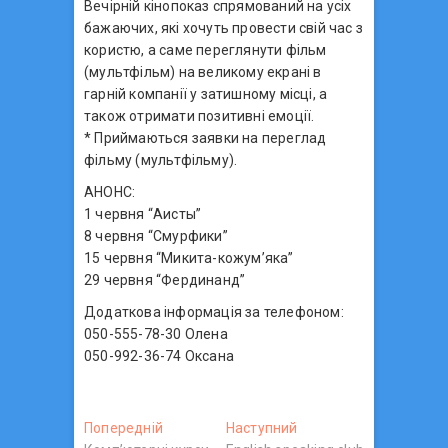
Вечірній кінопоказ спрямований на усіх
бажаючих, які хочуть провести свій час з
користю, а саме переглянути фільм
(мультфільм) на великому екрані в
гарній компанії у затишному місці, а
також отримати позитивні емоції.
* Приймаються заявки на переглад
фільму (мультфільму).
АНОНС:
1 червня “Аисты”
8 червня “Смурфики”
15 червня “Микита-кожум’яка”
29 червня “Фердинанд”
Додаткова інформація за телефоном:
050-555-78-30 Олена
050-992-36-74 Оксана
Н
Попередній
П
Наступний
Н