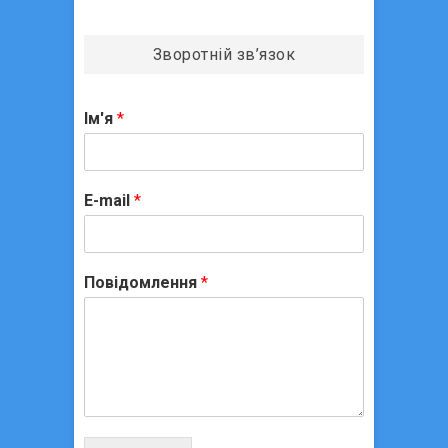
в
Зворотній зв’язок
Ім'я
*
E-mail
*
Повідомлення
*