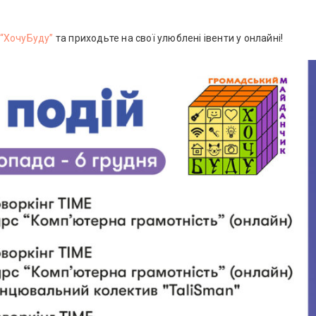
“ХочуБуду”
та приходьте на свої улюблені івенти у онлайні!