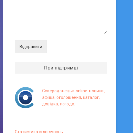
Відправити
При підтримці
Сєверодонецьк-online: новини,
афіша, оголошення, каталог,
довідка, погода.
Статистика вiдвiдувань