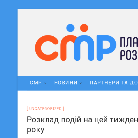
СМР
НОВИНИ
ПАРТНЕРИ ТА Д
UNCATEGORIZED
Розклад подій на цей тижден
року