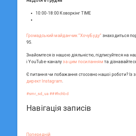
НЕДІЛЯ 6 грудня
10:00-18:00 Коворкінг TIME
Громадський майданчик “ХочуБуду”
знаходиться поря
95.
Знайомтеся із нашою діяльністю, підписуйтеся на на
і YouTube-каналу
за цим посиланням
та дізнавайтес
Є питання чи побажання стосовно нашої роботи? Із 
директ Instagram
.
#smr_sd_ua
#
#
#hchbd
Навігація записів
Попередній
П