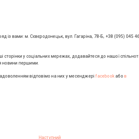
д із вами: м. Сєвєродонецьк, вул. Гагаріна, 78-Б, +38 (095) 045 4
ші сторінки у соціальних мережах, додавайтеся до нашої спільнот
я новини першими.
задоволенням відповімо на них у месенджері
facebook
або
в
Наступний
Н