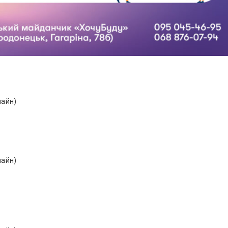
лайн)
лайн)